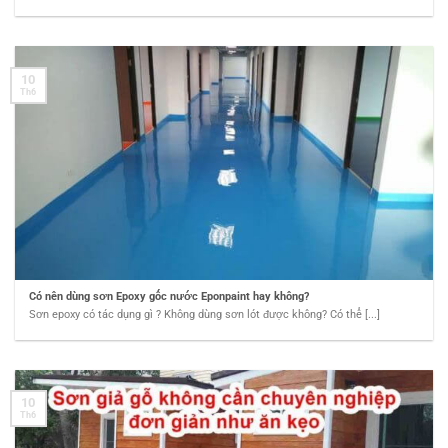
10
Th6
Có nên dùng sơn Epoxy gốc nước Eponpaint hay không?
Sơn epoxy có tác dụng gì ? Không dùng sơn lót được không? Có thể [...]
10
Th6