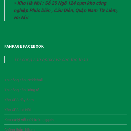
>
Kho Hà Nội : Số 25 Ngõ 124 cụm kho công
nghiệp Phúc Diễn , Cầu Diễn, Quận Nam Từ Liêm,
Hà Nội
FANPAGE FACEBOOK
Thi cong san epoxy va san the thao
Thi công sân Pickleball
Thi công sân Bóng rổ
Xốp XPS dày 5cm
Xốp XPS Hà Nội
Keo
xử lý vết
nứt tường
gạch
Chống thấm bitum