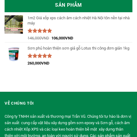
SẢN PHẨM
1m2 Giá xốp xps cách âm cách nhiệt Hà Nội tôn nền tại nhà
máy
Được xếp
146,000
VND
106,000
VND
hạng
5.00
5
sao
Sơn phủ hoàn thiện sơn giả gỗ Lotus thi công đơn giản 1kg
Được xếp
260,000
VND
hạng
5.00
5
sao
VỀ CHÚNG TÔI
Công ty TNHH sản xuất và thương mại Trần Vũ. Chúng tôi tự hào là đơn vị
sản xuất cung cấp vật liệu xây dựng gồm sơn epoxy và Sơn gỗ, cách âm
cách nhiệt Xốp XPS và các loại keo hoàn thiện bề mặt xây dựng thân
thiện với môi trường, an toàn với người sử dụng. Các sản phẩm sản xuất