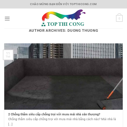
Skip
CHÀO MỪNG BẠN ĐẾN VỚI TOPTHICONG.COM
to
content
0
AUTHOR ARCHIVES:
DUONG THUONG
11
Th6
2 Chống thấm siêu cấp chống trọi với mưa mái nhà sân thượng?
Chống thấm siêu cấp chống trọi với mưa mái nhà bằng cách nào? Mái nhà là
[...]