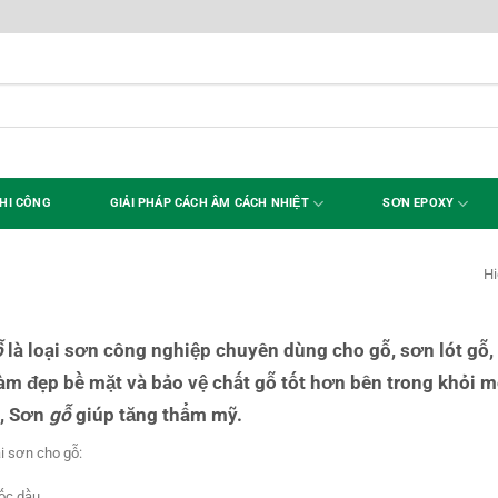
HI CÔNG
GIẢI PHÁP CÁCH ÂM CÁCH NHIỆT
SƠN EPOXY
Hi
ỗ
là loại sơn công nghiệp chuyên dùng cho gỗ, sơn lót gỗ,
àm đẹp bề mặt và bảo vệ chất gỗ tốt hơn bên trong khỏi m
, Sơn
gỗ
giúp tăng thẩm mỹ.
i sơn cho gỗ:
ốc dầu.