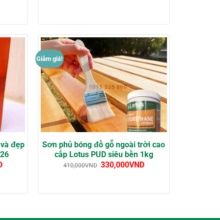
Giảm giá!
 và đẹp
Sơn phủ bóng đồ gỗ ngoài trời cao
026
cấp Lotus PUD siêu bền 1kg
D
330,000
VND
410,000
VND