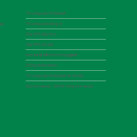
Thi công sân Pickleball
an
Thi công sân Bóng rổ
Xốp XPS dày 5cm
Xốp XPS Hà Nội
Keo
xử lý vết
nứt tường
gạch
Chống thấm bitum
Thi công sân Pickleball tại Hà Nội
Giá sơn epoxy - Giá thi công sơn epoxy