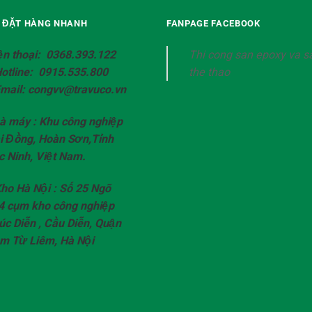
Ệ ĐẶT HÀNG NHANH
FANPAGE FACEBOOK
ện thoại: 0368.393.122
Thi cong san epoxy va s
Hotline: 0915.535.800
the thao
Email: congvv@travuco.vn
à máy : Khu công nghiệp
i Đồng, Hoàn Sơn,Tỉnh
c Ninh, Việt Nam.
ho Hà Nội : Số 25 Ngõ
4 cụm kho công nghiệp
úc Diễn , Cầu Diễn, Quận
m Từ Liêm, Hà Nội