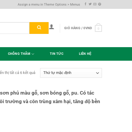
Assign a menu in Theme Options > Menus
GIỎ HÀNG /
0
VND
0
CHỐNG THẤM
TIN TỨC
LIÊN HỆ
ển thị tất cả 6 kết quả
 sơn phủ màu gỗ, sơn bóng gỗ, pu. Có tác
ôi trường và côn trùng xâm hại, tăng độ bền