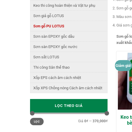
Keo thi công hoàn thiện và Vật tư phụ
Sơn gỗ g
Sơn giả gỗ LOTUS
Màu sơn 
Giá sơn 
Sơn gỗ PU LOTUS
Sơn sàn EPOXY gốc dầu
Sơn gỗ l
xuất khẩu
Sơn sàn EPOXY gốc nước
Sơn sắt LOTUS
Giảm giá!
Thi công Sân thể thao
Xốp EPS cách âm cách nhiệt
Xốp XPS Chống nóng Cách âm cách nhiệt
LỌC THEO GIÁ
Keo t
Giá
Giá
Giá
0₫
—
370,000₫
thấp
cao
LỌC
bề
nhất
nhất