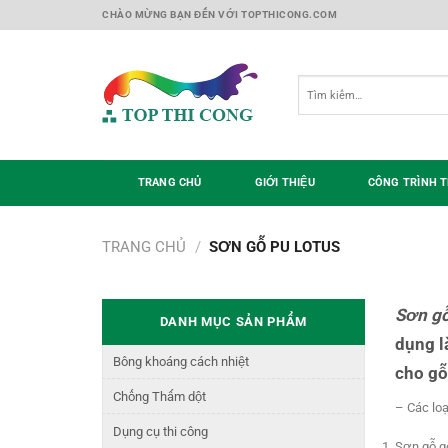
Skip
CHÀO MỪNG BẠN ĐẾN VỚI TOPTHICONG.COM
to
content
Tìm
kiếm:
TRANG CHỦ
GIỚI THIỆU
CÔNG TRÌNH T
TRANG CHỦ
/
SƠN GỖ PU LOTUS
Sơn g
DANH MỤC SẢN PHẨM
dụng l
Bông khoáng cách nhiệt
cho gỗ
Chống Thấm dột
– Các loạ
Dụng cụ thi công
Sơn gỗ g