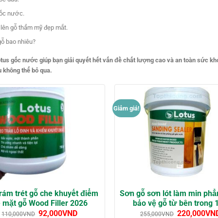
ốc nước.
lên gỗ thẩm mỹ đẹp mắt.
gỗ bao nhiêu?
otus gốc nước giúp bạn giải quyết hết vấn đề chất lượng cao và an toàn sức k
 không thể bỏ qua.
Giảm giá!
rám trét gỗ che khuyết điểm
Sơn gỗ sơn lót làm min ph
 mặt gỗ Wood Filler 2026
bảo vệ gỗ từ bên trong 
92,000
VND
220,000
VN
110,000
VND
255,000
VND