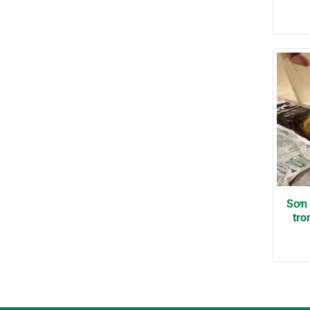
Sơn 
tro