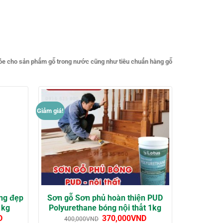
hỏe cho sản phẩm gỗ trong nước cũng như tiêu chuẩn hàng gỗ
Giảm giá!
ẳng đẹp
Sơn gỗ Sơn phủ hoàn thiện PUD
1kg
Polyurethane bóng nội thất 1kg
D
370,000
VND
400,000
VND