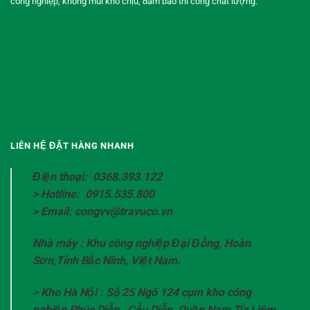
công nghiệp, không mùi khó chịu, đảm bảo thi công chất lượng.
LIÊN HỆ ĐẶT HÀNG NHANH
Điện thoại: 0368.393.122
> Hotline: 0915.535.800
> Email: congvv@travuco.vn
Nhà máy : Khu công nghiệp Đại Đồng, Hoàn
Sơn,Tỉnh Bắc Ninh, Việt Nam.
>
Kho Hà Nội : Số 25 Ngõ 124 cụm kho công
nghiệp Phúc Diễn , Cầu Diễn, Quận Nam Từ Liêm,