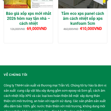
Báo giá xốp xps mới nhất
Tấm eco xps panel cách
2026 hôm nay tận nhà –
âm cách nhiệt xốp xps
cách nhiệt
kunfoam 5cm
69,000
VND
410,000
VND
126,000
VND
460,000
VND
VỀ CHÚNG TÔI
Công ty TNHH sản xuất và thương mại Trần Vũ. Chúng tôi tự hào là đơn vị
sản xuất cung cấp vật liệu xây dựng gồm sơn epoxy và Sơn gỗ, cách âm
cách nhiệt Xốp XPS và các loại keo hoàn thiện bề mặt xây dựng thân
thiện với môi trường, an toàn với người sử dụng. Các sản phẩm sản xuất
đều đảm bảo 100% gốc nước thân thiện với môi trương, không dung môi