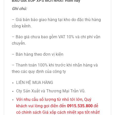
BÁO GIÁ XỐP XPS MỚI NHẤT Hôm nay
Ghi chú:
– Giá bán báo giao hàng tại kho do đặc thù hàng
cồng kềnh.
– Báo giá chưa bao gồm VAT 10% và chi phí vận
chuyển.
– Bán hàng theo đơn vị kiện
– Thanh toán 100% khi trước khi nhận hàng và
theo các quy định của công ty
LIÊN HỆ MUA HÀNG
Cty Sản Xuất và Thương Mại Trần Vũ.
Với nhu cầu số lượng từ nhỏ tới lớn, Quý
khách vui lòng gọi điện đến
0915.535.800
để
có chính sách Giá xốp cách nhiệt xps tốt nhất!