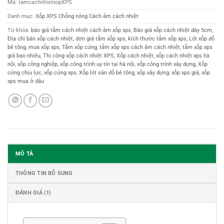
Mã:
tamcachnhietxopXPS
Danh mục:
Xốp XPS Chống nóng Cách âm cách nhiệt
Từ khóa:
báo giá tấm cách nhiệt cách âm xốp xps
,
Báo giá xốp cách nhiệt dày 5cm
,
Địa chỉ bán xốp cách nhiệt
,
đơn giá tấm xốp xps
,
kích thước tấm xốp xps
,
Lót xốp đổ
bê tông
,
mua xốp xps
,
Tấm xốp cứng
,
tấm xốp xps cách âm cách nhiệt
,
tấm xốp xps
giá bao nhiêu
,
Thi công xốp cách nhiệt XPS
,
Xốp cách nhiệt
,
xốp cách nhiệt xps hà
nội
,
xốp công nghiệp
,
xốp công trình uy tín tại hà nội
,
xốp công trình xây dựng
,
Xốp
cứng chịu lực
,
xốp cứng xps
,
Xốp lót sàn đổ bê tông
,
xốp xây dựng
,
xốp xps giá
,
xốp
xps mua ở đâu
MÔ TẢ
THÔNG TIN BỔ SUNG
ĐÁNH GIÁ (1)