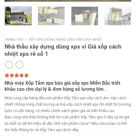
TRANG CHỦ
/
XỐP XPS CHỐNG NÓNG CÁCH ÂM CÁCH NHIỆT
Nhà thầu xây dựng dùng xps vì Giá xốp cách
nhiệt xps rẻ số 1
5.00
1
Nhà máy Xốp Tấm xps báo giá xốp xps Miền Bắc triết
trên 5
dựa trên
khấu cao cho đại lý & đơn hàng số lương lớn .
đánh giá
Nhà cung cấp hàng đầu sản phẩm Xốp Tấm xps xốp cách âm, xốp cách
nhiệt chống nóng chất lượng và Giá xốp cách nhiệt xps tốt nhất thị trường,
luôn có sẵn hàng, có nhiều chính sách giảm giá và triết khấu cao
Bạn cùng nhà thầu không biết tìm sản phẩm Xốp Tấm xps ở đây uy tín giá
rẻ nhất và đã tìm hiểu về đặc tính sản phẩm chưa? Nếu chưa bạn có thể
tìm hiểu thông tin về Xốp Tấm xps dưới đây.