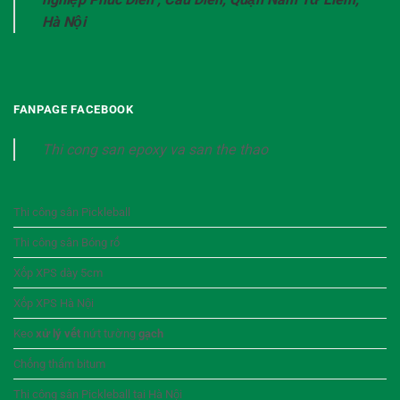
Hà Nội
FANPAGE FACEBOOK
Thi cong san epoxy va san the thao
Thi công sân Pickleball
Thi công sân Bóng rổ
Xốp XPS dày 5cm
Xốp XPS Hà Nội
Keo
xử lý vết
nứt tường
gạch
Chống thấm bitum
Thi công sân Pickleball tại Hà Nội