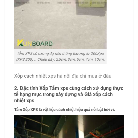
tấm XPS có cường độ nén thông thường từ 200Kpa
(XPS 200) … Chiều dày: 2,5cm, 3cm, 5cm, 7cm, 10cm.
Xốp cách nhiệt xps hà nội địa chỉ mua ở đâu
2. Đặc tính
Xốp Tấm xps cùng cách xử dụng thực
tế hạng mục trong xây dựng và
Giá xốp cách
nhiệt xps
Tấm
Xốp XPS là vật liệu cách nhiệt hiệu quả nổi bật bởi vì: