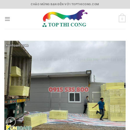
Skip
CHÀO MỪNG BẠN ĐẾN VỚI TOPTHICONG.COM
to
content
0