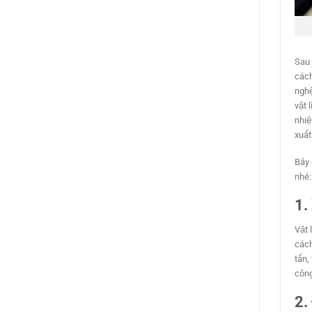
Sau 
cách
nghệ
vật 
nhiệ
xuất
Bây 
nhé:
1.
Vật 
cách
tấn,
công
2.