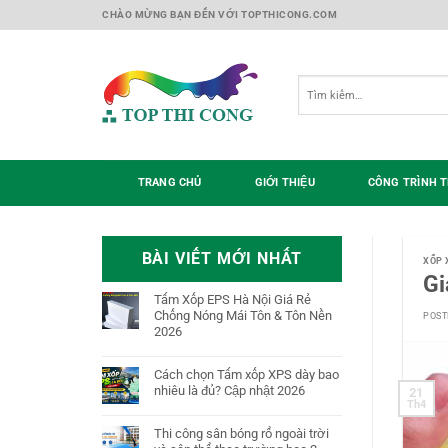
Skip
CHÀO MỪNG BẠN ĐẾN VỚI TOPTHICONG.COM
to
content
Tìm
kiếm:
TRANG CHỦ
GIỚI THIỆU
CÔNG TRÌNH T
BÀI VIẾT MỚI NHẤT
XỐP 
Gi
Tấm Xốp EPS Hà Nội Giá Rẻ
Chống Nóng Mái Tôn & Tôn Nền
POST
2026
Cách chọn Tấm xốp XPS dày bao
nhiêu là đủ? Cập nhật 2026
21
Th4
Thi công sân bóng rổ ngoài trời