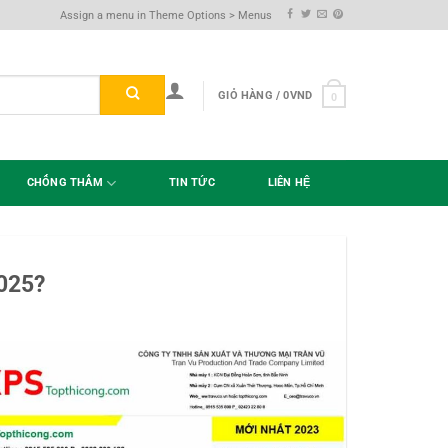
Assign a menu in Theme Options > Menus
GIỎ HÀNG /
0
VND
0
CHỐNG THẤM
TIN TỨC
LIÊN HỆ
2025?