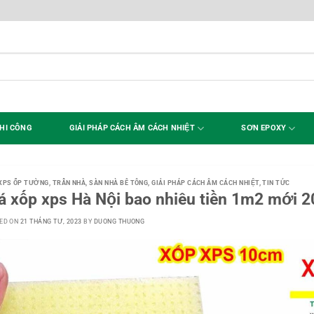
HI CÔNG
GIẢI PHÁP CÁCH ÂM CÁCH NHIỆT
SƠN EPOXY
XPS ỐP TƯỜNG, TRẦN NHÀ, SÀN NHÀ BÊ TÔNG
,
GIẢI PHÁP CÁCH ÂM CÁCH NHIỆT
,
TIN TỨC
á xốp xps Hà Nội bao nhiêu tiền 1m2 mới 
ED ON
21 THÁNG TƯ, 2023
BY
DUONG THUONG