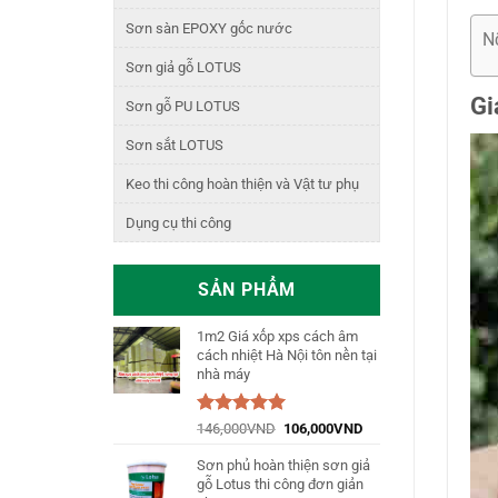
Sơn sàn EPOXY gốc nước
N
Sơn giả gỗ LOTUS
Gi
Sơn gỗ PU LOTUS
Sơn sắt LOTUS
Keo thi công hoàn thiện và Vật tư phụ
Dụng cụ thi công
SẢN PHẨM
1m2 Giá xốp xps cách âm
cách nhiệt Hà Nội tôn nền tại
nhà máy
Được xếp
146,000
VND
106,000
VND
hạng
5.00
5
sao
Sơn phủ hoàn thiện sơn giả
gỗ Lotus thi công đơn giản