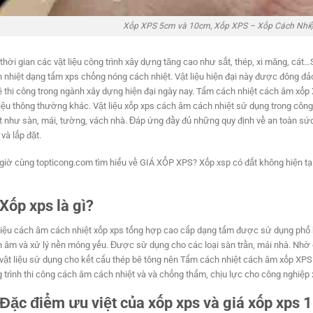
Xốp XPS 5cm và 10cm, Xốp XPS – Xốp Cách Nhi
thời gian các vật liệu công trình xây dựng tăng cao như sắt, thép, xi măng, c
 nhiệt dạng tấm xps chống nóng cách nhiệt. Vật liệu hiện đại này được đông đả
 thi công trong ngành xây dựng hiện đại ngày nay. Tấm cách nhiệt cách âm xốp 
liệu thông thường khác. Vật liệu xốp xps cách âm cách nhiệt sử dụng trong công 
t như sàn, mái, tường, vách nhà. Đáp ứng đầy đủ những quy định về an toàn sứ
 và lắp đặt.
giờ cùng topticong.com tìm hiểu về GIÁ XỐP XPS? Xốp xsp có đắt không hiện tạ
 Xốp xps là gì?
liệu cách âm cách nhiệt xốp xps tổng hợp cao cấp dạng tấm được sử dụng phổ 
 âm và xử lý nền móng yếu. Được sử dụng cho các loại sàn trần, mái nhà. Nhờ c
 vật liệu sử dụng cho kết cấu thép bê tông nên Tấm cách nhiệt cách âm xốp XPS l
 trình thi công cách âm cách nhiệt và và chống thấm, chịu lực cho công nghiệp
Đặc điểm ưu việt của xốp xps và giá xốp xps