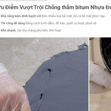
u Điểm Vượt Trội Chống thấm bitum Nhựa 
Khả năng bám dính tuyệt vời
trên nhiều loại bề mặt, kể cả bề mặt phức tạp
Thi công dễ dàng
bằng cách tưới đẫm, đổ tràn, quét cọ hoặc phun xịt
Khô nhanh
, tạo lớp màng phủ bền, linh hoạt