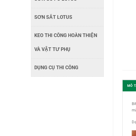
SƠN SẮT LOTUS
KEO THI CÔNG HOÀN THIỆN
VÀ VẬT TƯ PHỤ
DỤNG CỤ THI CÔNG
MÔ T
Bi
mà
Dạ