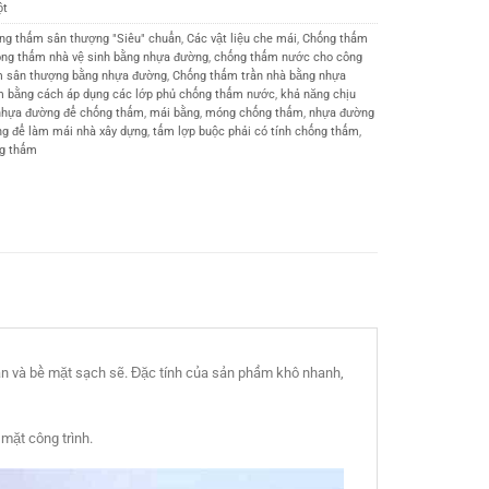
ột
ống thấm sân thượng "Siêu" chuẩn
,
Các vật liệu che mái
,
Chống thấm
ng thấm nhà vệ sinh bằng nhựa đường
,
chống thấm nước cho công
m sân thượng bằng nhựa đường
,
Chống thấm trần nhà bằng nhựa
m bằng cách áp dụng các lớp phủ chống thấm nước
,
khả năng chịu
nhựa đường để chống thấm
,
mái bằng
,
móng chống thấm
,
nhựa đường
g để làm mái nhà xây dựng
,
tấm lợp buộc phải có tính chống thấm
,
ng thấm
ẩn và bề mặt sạch sẽ. Đặc tính của sản phẩm khô nhanh,
mặt công trình.