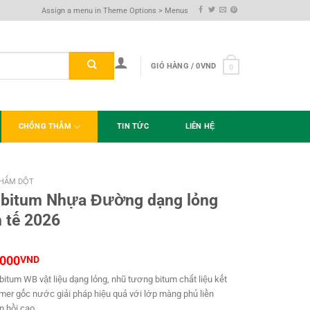
Assign a menu in Theme Options > Menus
GIỎ HÀNG /
0
VND
0
CHỐNG THẤM
TIN TỨC
LIÊN HỆ
HẤM DỘT
 bitum Nhựa Đường dạng lỏng
 tế 2026
,000
VND
itum WB vật liệu dạng lỏng, nhũ tương bitum chất liệu kết
mer gốc nước giải pháp hiệu quả với lớp màng phủ liền
n hồi cao.