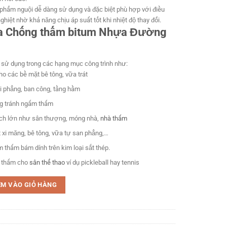
phẩm nguội dễ dàng sử dụng và đặc biệt phù hợp với điều
hiệt nhờ khả năng chịu áp suất tốt khi nhiệt độ thay đổi.
a Chống thấm bitum Nhựa Đường
sử dụng trong các hạng mục công trình như:
ho các bề mặt bê tông, vữa trát
 phẳng, ban công, tầng hầm
g tránh ngấm thấm
tích lớn như sân thượng, móng nhà,
nhà thấm
xi măng, bê tông, vữa tự san phẳng,…
thấm bám dính trên kim loại sắt thép.
 thấm cho
sân thể thao
ví dụ pickleball hay tennis
 Đường dạng lỏng đa năng kinh tế 2026 số lượng
ÊM VÀO GIỎ HÀNG