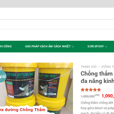
HI CÔNG
GIẢI PHÁP CÁCH ÂM CÁCH NHIỆT
SƠN EPOXY
TRANG CHỦ
/
CHỐNG T
Chống thấm
iá!
đa năng kinh
1,090
VND
5.00
2
trên 5
1,300,000
dựa trên
Chống thấm chống dột b
đánh giá
hợp giữa bitum và poly
mạch, dai bền có độ đà