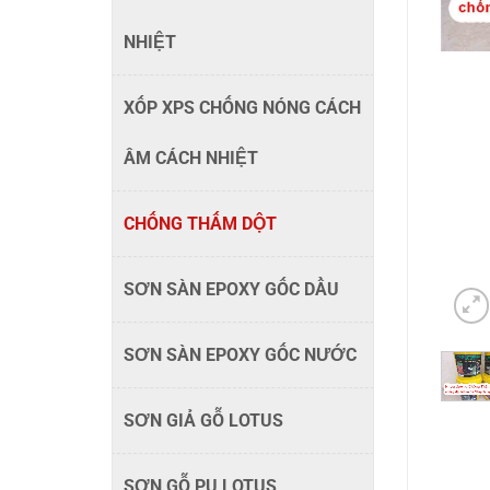
NHIỆT
XỐP XPS CHỐNG NÓNG CÁCH
ÂM CÁCH NHIỆT
CHỐNG THẤM DỘT
SƠN SÀN EPOXY GỐC DẦU
SƠN SÀN EPOXY GỐC NƯỚC
SƠN GIẢ GỖ LOTUS
SƠN GỖ PU LOTUS