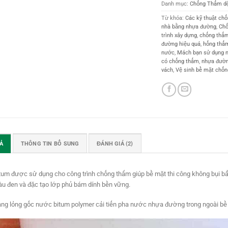
Danh mục:
Chống Thấm d
Từ khóa:
Các kỹ thuật ch
nhà bằng nhựa đường
,
Chố
trình xây dựng
,
chống thấ
đường hiệu quả
,
hống thấ
nước
,
Mách bạn sử dụng 
có chống thấm
,
nhựa đườn
vách
,
Vệ sinh bề mặt chố
Ả
THÔNG TIN BỔ SUNG
ĐÁNH GIÁ (2)
tum được sử dụng cho công trình chống thấm giúp bề mặt thi công không bụi b
u đen và đặc tạo lớp phủ bám dính bền vững.
ng lỏng gốc nước bitum polymer cải tiến pha nước nhựa đường trong ngoài bề 