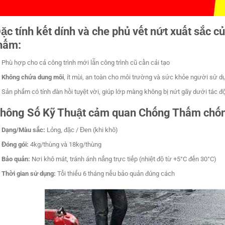
ặc tính kết dính và che phủ vết nứt xuất sắ
hấm:
Phù hợp cho cả công trình mới lẫn công trình cũ cần cải tạo
Không chứa dung môi
, ít mùi, an toàn cho môi trường và sức khỏe người sử d
Sản phẩm có tính đàn hồi tuyệt vời, giúp lớp màng không bị nứt gãy dưới tác đ
hông Số Kỹ Thuật cảm quan Chống Thấm chốn
Dạng/Màu sắc:
Lỏng, đặc / Đen (khi khô)
Đóng gói:
4kg/thùng và 18kg/thùng
Bảo quản:
Nơi khô mát, tránh ánh nắng trực tiếp (nhiệt độ từ +5°C đến 30°C)
Thời gian sử dụng:
Tối thiểu 6 tháng nếu bảo quản đúng cách