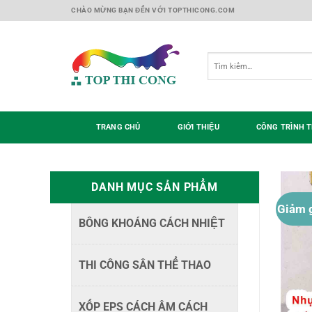
Skip
CHÀO MỪNG BẠN ĐẾN VỚI TOPTHICONG.COM
to
content
Tìm
kiếm:
TRANG CHỦ
GIỚI THIỆU
CÔNG TRÌNH T
DANH MỤC SẢN PHẨM
Giảm g
BÔNG KHOÁNG CÁCH NHIỆT
THI CÔNG SÂN THỂ THAO
XỐP EPS CÁCH ÂM CÁCH