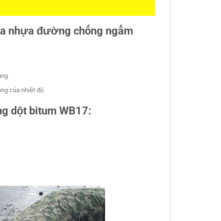
c của nhựa đường chống ngấm
ụng
ộng của nhiệt độ.
g dột bitum WB17: