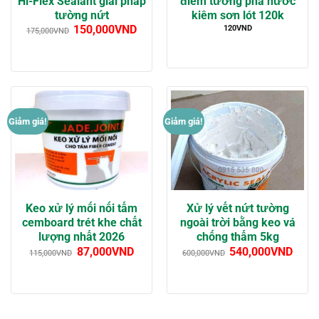
Hi-Flex Sealant giải pháp
điểm tường pha nước
tường nứt
kiêm sơn lót 120k
150,000
VND
120
VND
175,000
VND
Giảm giá!
Giảm giá!
Keo xử lý mối nối tấm
Xử lý vết nứt tường
cemboard trét khe chất
ngoài trời bằng keo vá
lượng nhất 2026
chống thấm 5kg
87,000
VND
540,000
VND
115,000
VND
600,000
VND