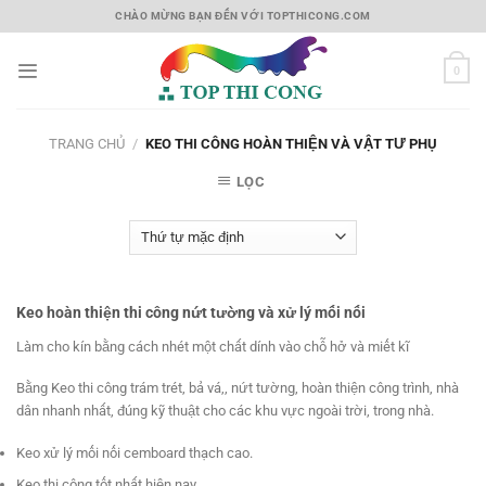
Skip
CHÀO MỪNG BẠN ĐẾN VỚI TOPTHICONG.COM
to
content
0
TRANG CHỦ
/
KEO THI CÔNG HOÀN THIỆN VÀ VẬT TƯ PHỤ
LỌC
Keo hoàn thiện thi công nứt tường và xử lý mối nối
Làm cho kín bằng cách nhét một chất dính vào chỗ hở và miết kĩ
Bằng Keo thi công trám trét, bả vá,, nứt tường, hoàn thiện công trình, nhà
dân nhanh nhất, đúng kỹ thuật cho các khu vực ngoài trời, trong nhà.
Keo xử lý mối nối cemboard thạch cao.
Keo thi công tốt nhất hiện nay.