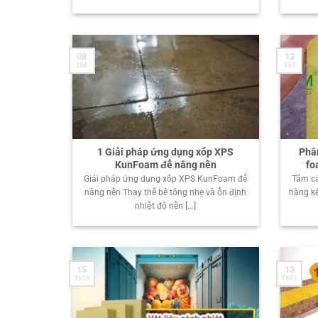
08
13
Th6
Th5
1 Giải pháp ứng dụng xốp XPS
Phân
KunFoam để nâng nền
fo
Giải pháp ứng dụng xốp XPS KunFoam để
Tấm c
nâng nền Thay thế bê tông nhẹ và ổn định
hàng ké
nhiệt độ nền [...]
15
13
Th11
Th11