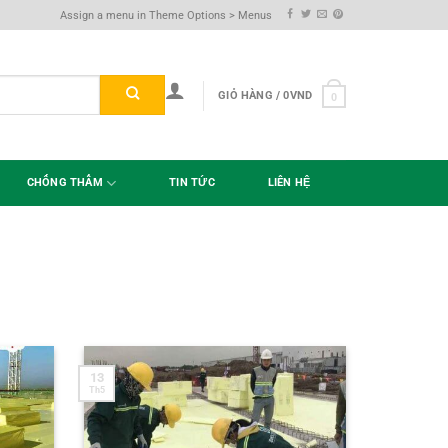
Assign a menu in Theme Options > Menus
GIỎ HÀNG /
0
VND
0
CHỐNG THẤM
TIN TỨC
LIÊN HỆ
13
Th5