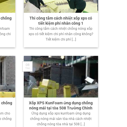
g chống
Thi công tấm cách nhiệt xốp xps có
tiết kiệm phí nhân công 1
unfoam
Thi công tấm cách nhiệt chống nóng xốp
công chi
xps có tiết kiệm chi phí nhân công không?
Tiết kiệm chi phí [...]
08
Th6
ể chống
Xốp XPS KunFoam ứng dụng chống
nóng mái tại tòa 508 Trường Chinh
mm cho
Ứng dụng xốp xps kunfoam ứng dụng
áp chống
chống nóng mái sàn tòa nhà cách nhiệt
chống nóng tòa nhà tại 508 [...]