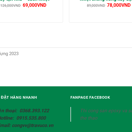
69,000
VND
78,000
VND
126,000
VND
89,000
VND
dựng 2023
Ệ ĐẶT HÀNG NHANH
FANPAGE FACEBOOK
ện thoại: 0368.393.122
Thi cong san epoxy va s
Hotline: 0915.535.800
the thao
Email: congvv@travuco.vn