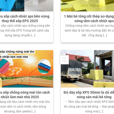
iệu xốp cách nhiệt xps bền vững
1 Mái bê tông cốt thép sử dụn
thay thế xốp EPS 2025
nóng tấm cách nhiệt xps
u xốp cách nhiệt xps chống nóng bền
Chống nóng tấm cách nhiệt xps k
hay thế xốp EPS Trong bối cảnh xây
dưới dây là tài liệu hướng dẫn thi 
dựng đang chuyển [...]
tiết : Ứng dụng [...]
12
Th6
ệu xốp chống nóng mái tôn cách
Độ dày xốp XPS 50mm là đủ đ
nhiệt làm mát nhà 2025
nóng sàn mái bê tông
dụng vật liệu cách nhiệt cho mái tôn,
– Tấm xốp xps cách nhiệt XPS 50
chọn tấm nỉ cách nhiệt, tấm bông
thi công sàn mái bê tông – Giải ph
khoáng, tấm perlite [...]
nóng mái [...]