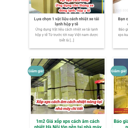
Lựa chọn 1 vật liệu cách nhiệt xe tải
Bạn c
lạnh hộp y tế
Ứng dụng Vật liệu cách nhiệt xe tải lạnh
Báo g
hộp y tế Từ trước tới nay Việt nam được
xps k
biết là [...]
Giảm giá!
Giảm giá!
1m2 Giá xốp xps cách âm cách
Báo gi
nhiệt Hà Nội tôn nền tại nhà máy
n