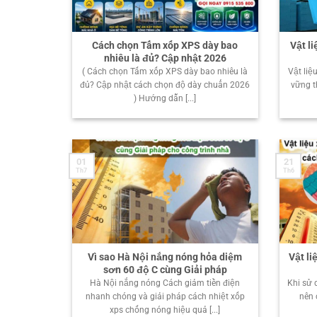
Cách chọn Tấm xốp XPS dày bao
Vật l
nhiêu là đủ? Cập nhật 2026
( Cách chọn Tấm xốp XPS dày bao nhiêu là
Vật liệ
đủ? Cập nhật cách chọn độ dày chuẩn 2026
vững t
) Hướng dẫn [...]
01
21
Th7
Th6
Vì sao Hà Nội nắng nóng hỏa diệm
Vật li
sơn 60 độ C cùng Giải pháp
Hà Nội nắng nóng Cách giảm tiền điện
Khi sử 
nhanh chóng và giải pháp cách nhiệt xốp
nên 
xps chống nóng hiệu quả [...]