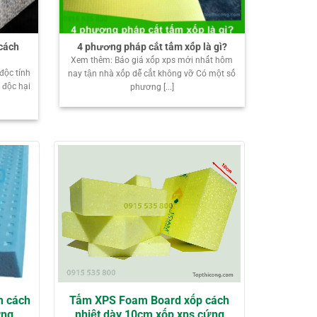
cách
4 phương pháp cắt tấm xốp là gì?
Xem thêm: Báo giá xốp xps mới nhất hôm
 độc tính
nay tận nhà xốp dễ cắt không vỡ Có một số
 độc hại
phương [...]
m cách
Tấm XPS Foam Board xốp cách
ựng
nhiệt dày 10cm xốp xps cứng