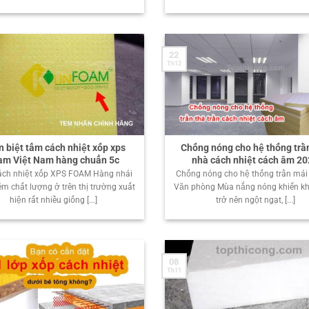
22
Th12
 biệt tấm cách nhiệt xốp xps
Chống nóng cho hệ thống trầ
am Việt Nam hàng chuẩn 5c
nhà cách nhiệt cách âm 2
ách nhiệt xốp XPS FOAM Hàng nhái
Chống nóng cho hệ thống trần mái
m chất lượng ở trên thị trường xuất
Văn phòng Mùa nắng nóng khiến kh
hiện rất nhiều giống [...]
trở nên ngột ngạt, [...]
08
Th11