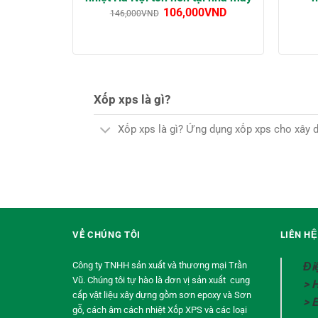
106,000
VND
146,000
VND
Xốp xps là gì?
Xốp xps là gì? Ứng dụng xốp xps cho xây 
VỀ CHÚNG TÔI
LIÊN H
Công ty TNHH sản xuất và thương mại Trần
Đi
Vũ. Chúng tôi tự hào là đơn vị sản xuất cung
> 
cấp vật liệu xây dựng gồm sơn epoxy và Sơn
> 
gỗ, cách âm cách nhiệt Xốp XPS và các loại