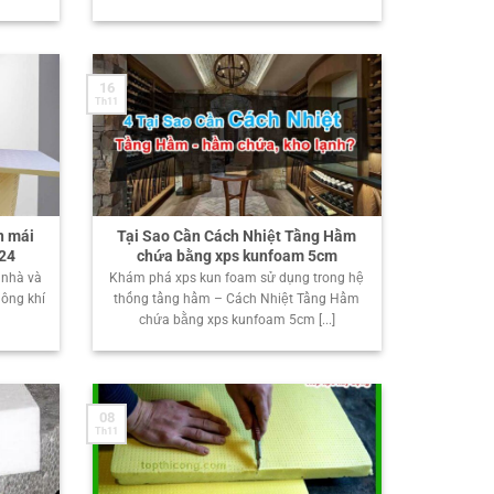
16
Th11
n mái
Tại Sao Cần Cách Nhiệt Tầng Hầm
024
chứa bằng xps kunfoam 5cm
 nhà và
Khám phá xps kun foam sử dụng trong hệ
ông khí
thống tầng hầm – Cách Nhiệt Tầng Hầm
chứa bằng xps kunfoam 5cm [...]
08
Th11