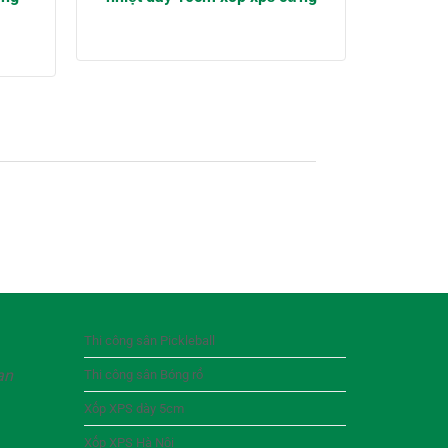
Thi công sân Pickleball
an
Thi công sân Bóng rổ
Xốp XPS dày 5cm
Xốp XPS Hà Nội