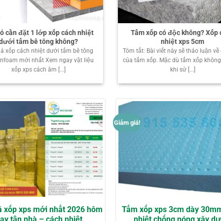
ó cần đặt 1 lớp xốp cách nhiệt
Tấm xốp có độc không? Xốp 
dưới tấm bê tông không?
nhiệt xps 5cm
iá xốp cách nhiệt dưới tấm bê tông
Tóm tắt: Bài viết này sẽ thảo luận về
unfoam mới nhất Xem ngay vật liệu
của tấm xốp. Mặc dù tấm xốp không
xốp xps cách âm [...]
khi sử [...]
Giảm giá!
á xốp xps mới nhất 2026 hôm
Tấm xốp xps 3cm dày 30m
ay tận nhà – cách nhiệt
nhiệt chống nóng xây d