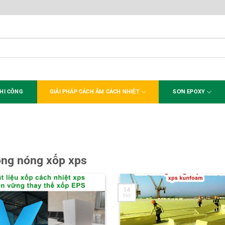
HI CÔNG
GIẢI PHÁP CÁCH ÂM CÁCH NHIỆT
SƠN EPOXY
ống nóng xốp xps
14
Th5