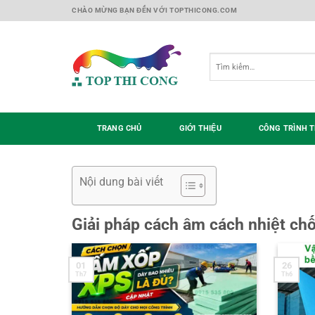
Skip
CHÀO MỪNG BẠN ĐẾN VỚI TOPTHICONG.COM
to
content
Tìm
kiếm:
TRANG CHỦ
GIỚI THIỆU
CÔNG TRÌNH T
Nội dung bài viết
Giải pháp cách âm cách nhiệt ch
01
26
Th7
Th6