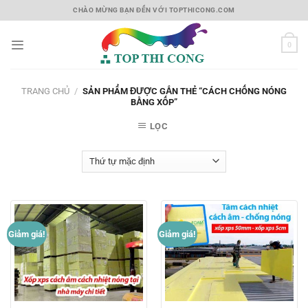
Skip
CHÀO MỪNG BẠN ĐẾN VỚI TOPTHICONG.COM
to
content
0
TRANG CHỦ
/
SẢN PHẨM ĐƯỢC GẮN THẺ “CÁCH CHỐNG NÓNG
BẰNG XỐP”
LỌC
Giảm giá!
Giảm giá!