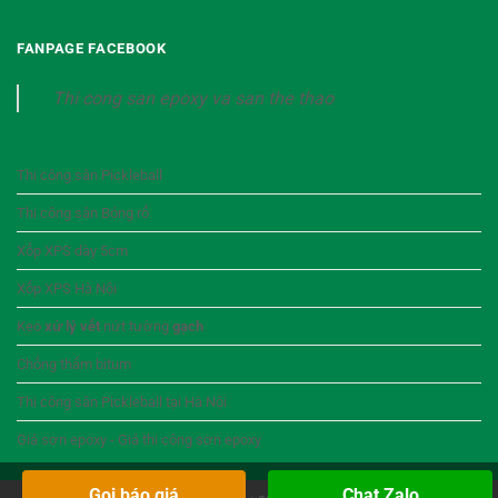
FANPAGE FACEBOOK
Thi cong san epoxy va san the thao
Thi công sân Pickleball
Thi công sân Bóng rổ
Xốp XPS dày 5cm
Xốp XPS Hà Nội
Keo
xử lý vết
nứt tường
gạch
Chống thấm bitum
Thi công sân Pickleball tại Hà Nội
Giá sơn epoxy - Giá thi công sơn epoxy
Gọi báo giá
Chat Zalo