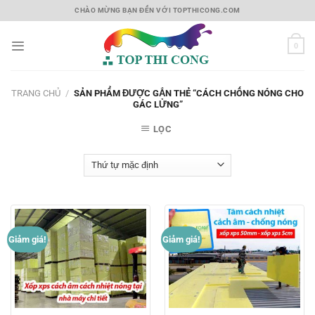
Skip
CHÀO MỪNG BẠN ĐẾN VỚI TOPTHICONG.COM
to
content
0
TRANG CHỦ
/
SẢN PHẨM ĐƯỢC GẮN THẺ “CÁCH CHỐNG NÓNG CHO
GÁC LỬNG”
LỌC
Giảm giá!
Giảm giá!