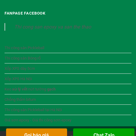
FANPAGE FACEBOOK
Thi cong san epoxy va san the thao
Thi công sân Pickleball
Thi công sân Bóng rổ
Xốp XPS dày 5cm
Xốp XPS Hà Nội
Keo
xử lý vết
nứt tường
gạch
Chống thấm bitum
Thi công sân Pickleball tại Hà Nội
Giá sơn epoxy - Giá thi công sơn epoxy
Gọi báo giá
Chat Zalo