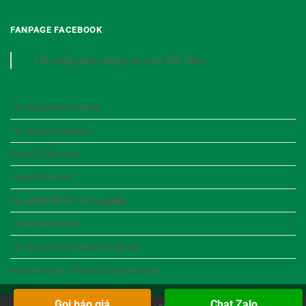
FANPAGE FACEBOOK
Thi cong san epoxy va san the thao
Thi công sân Pickleball
Thi công sân Bóng rổ
Xốp XPS dày 5cm
Xốp XPS Hà Nội
Keo
xử lý vết
nứt tường
gạch
Chống thấm bitum
Thi công sân Pickleball tại Hà Nội
Giá sơn epoxy - Giá thi công sơn epoxy
Gọi báo giá
Chat Zalo