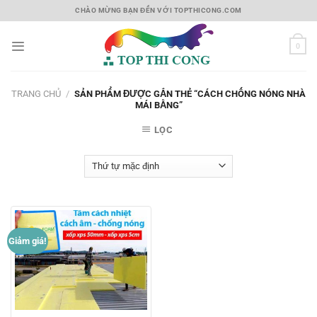
Skip
CHÀO MỪNG BẠN ĐẾN VỚI TOPTHICONG.COM
to
content
0
TRANG CHỦ
/
SẢN PHẨM ĐƯỢC GẮN THẺ “CÁCH CHỐNG NÓNG NHÀ
MÁI BẰNG”
LỌC
Giảm giá!