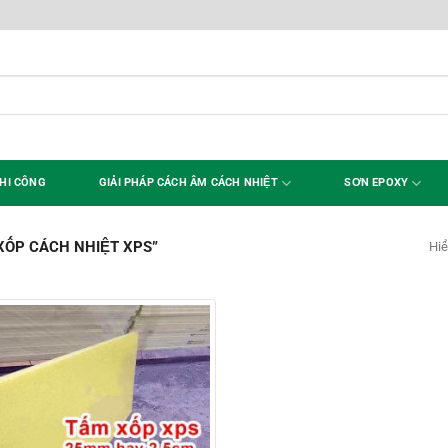
HI CÔNG
GIẢI PHÁP CÁCH ÂM CÁCH NHIỆT
SƠN EPOXY
XỐP CÁCH NHIỆT XPS”
Hiể