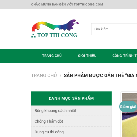
Skip
CHÀO MỪNG BẠN ĐẾN VỚI TOPTHICONG.COM
to
content
Tìm
kiếm:
TRANG CHỦ
GIỚI THIỆU
CÔNG TRÌNH T
TRANG CHỦ
/
SẢN PHẨM ĐƯỢC GẮN THẺ “GIÁ 
DANH MỤC SẢN PHẨM
Giảm giá!
Bông khoáng cách nhiệt
Chống Thấm dột
Dụng cụ thi công