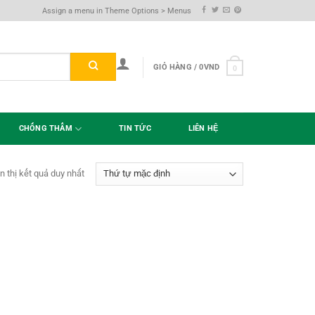
Assign a menu in Theme Options > Menus
GIỎ HÀNG /
0
VND
0
CHỐNG THẤM
TIN TỨC
LIÊN HỆ
n thị kết quả duy nhất