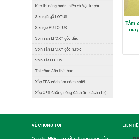
Keo thi công hoàn thiện và Vật tư phụ
Sơn giả gỗ LOTUS
Tấm x
Sơn gỗ PU LOTUS
máy 
Sơn sàn EPOXY gốc dầu
Sơn sàn EPOXY gốc nước
Sơn sắt LOTUS
Thi công Sân thể thao
Xốp EPS cách âm cách nhiệt
Xốp XPS Chống nóng Cách âm cách nhiệt
VỀ CHÚNG TÔI
LIÊN H
Công ty TNHH sản xuất và thương mại Trần