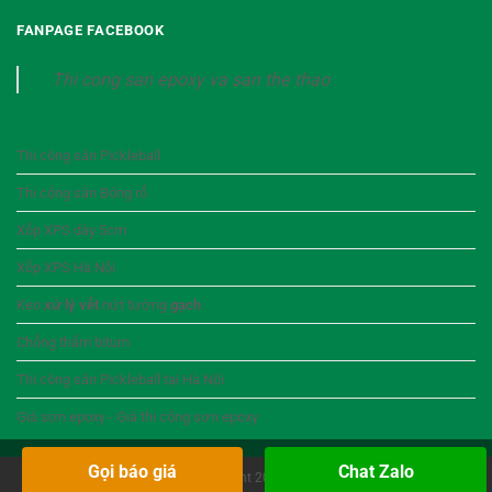
FANPAGE FACEBOOK
Thi cong san epoxy va san the thao
Thi công sân Pickleball
Thi công sân Bóng rổ
Xốp XPS dày 5cm
Xốp XPS Hà Nội
Keo
xử lý vết
nứt tường
gạch
Chống thấm bitum
Thi công sân Pickleball tại Hà Nội
Giá sơn epoxy - Giá thi công sơn epoxy
Gọi báo giá
Chat Zalo
Copyright 2026 ©