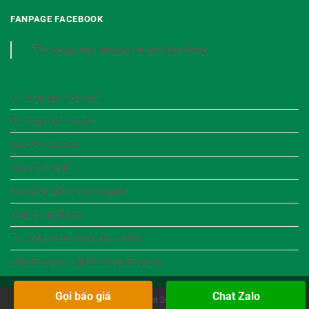
FANPAGE FACEBOOK
Thi cong san epoxy va san the thao
Thi công sân Pickleball
Thi công sân Bóng rổ
Xốp XPS dày 5cm
Xốp XPS Hà Nội
Keo
xử lý vết
nứt tường
gạch
Chống thấm bitum
Thi công sân Pickleball tại Hà Nội
Giá sơn epoxy - Giá thi công sơn epoxy
Gọi báo giá
Chat Zalo
Copyright 2026 ©