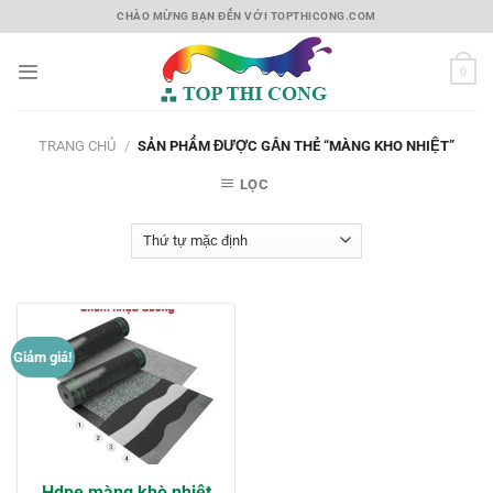
Skip
CHÀO MỪNG BẠN ĐẾN VỚI TOPTHICONG.COM
to
content
0
TRANG CHỦ
/
SẢN PHẨM ĐƯỢC GẮN THẺ “MÀNG KHO NHIỆT”
LỌC
Giảm giá!
Hdpe màng khò nhiệt