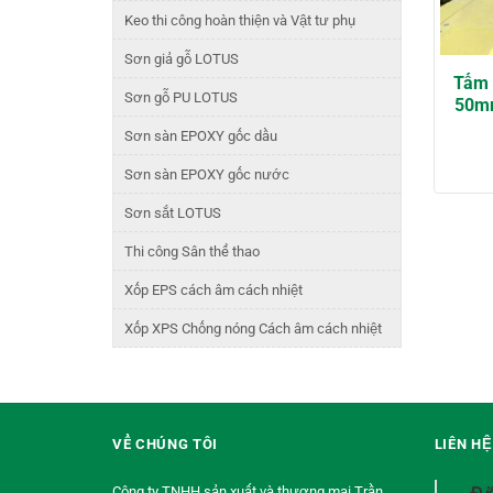
Keo thi công hoàn thiện và Vật tư phụ
Sơn giả gỗ LOTUS
Tấm 
Sơn gỗ PU LOTUS
50mm
Sơn sàn EPOXY gốc dầu
Sơn sàn EPOXY gốc nước
Sơn sắt LOTUS
Thi công Sân thể thao
Xốp EPS cách âm cách nhiệt
Xốp XPS Chống nóng Cách âm cách nhiệt
VỀ CHÚNG TÔI
LIÊN H
Công ty TNHH sản xuất và thương mại Trần