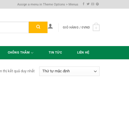
Assign a menu in Theme Options > Menus
GIỎ HÀNG /
0
VND
0
CHỐNG THẤM
TIN TỨC
LIÊN HỆ
n thị kết quả duy nhất