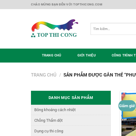
Skip
CHÀO MỪNG BẠN ĐẾN VỚI TOPTHICONG.COM
to
content
Tìm
kiếm:
TRANG CHỦ
GIỚI THIỆU
CÔNG TRÌNH T
TRANG CHỦ
/
SẢN PHẨM ĐƯỢC GẮN THẺ “PHƯ
DANH MỤC SẢN PHẨM
Giảm giá!
Bông khoáng cách nhiệt
Chống Thấm dột
Dụng cụ thi công