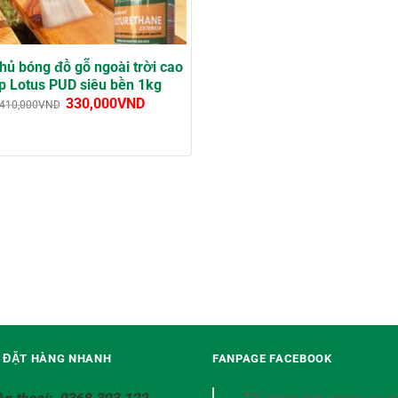
hủ bóng đồ gỗ ngoài trời cao
p Lotus PUD siêu bền 1kg
330,000
VND
410,000
VND
Ệ ĐẶT HÀNG NHANH
FANPAGE FACEBOOK