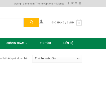
Assign a menu in Theme Options > Menus
GIỎ HÀNG /
0
VND
0
CHỐNG THẤM
TIN TỨC
LIÊN HỆ
n thị kết quả duy nhất