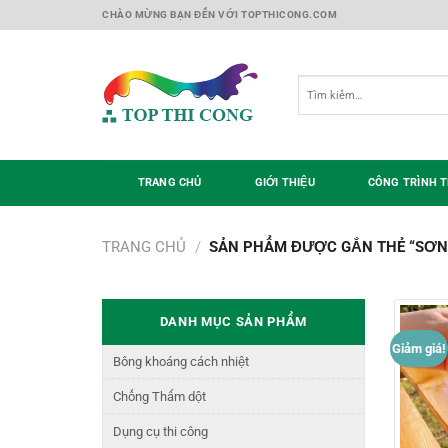
Skip
CHÀO MỪNG BẠN ĐẾN VỚI TOPTHICONG.COM
to
content
Tìm
kiếm:
TRANG CHỦ
GIỚI THIỆU
CÔNG TRÌNH T
TRANG CHỦ
/
SẢN PHẨM ĐƯỢC GẮN THẺ “SƠN
DANH MỤC SẢN PHẨM
Giảm giá!
Bông khoáng cách nhiệt
Chống Thấm dột
Dụng cụ thi công