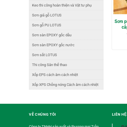
Keo thi công hoàn thiện và Vật tư phụ
Sơn giả gỗ LOTUS
Sơn p
Sơn gỗ PU LOTUS
cấ
Sơn sàn EPOXY gốc dầu
Sơn sàn EPOXY gốc nước
Sơn sắt LOTUS
Thi công Sân thể thao
Xốp EPS cách âm cách nhiệt
Xốp XPS Chống nóng Cách âm cách nhiệt
VỀ CHÚNG TÔI
LIÊN H
Công ty TNHH sản xuất và thương mại Trần