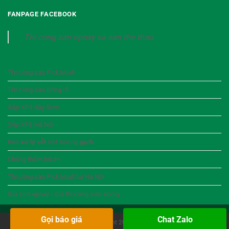
FANPAGE FACEBOOK
Thi cong san epoxy va san the thao
Thi công sân Pickleball
Thi công sân Bóng rổ
Xốp XPS dày 5cm
Xốp XPS Hà Nội
Keo
xử lý vết
nứt tường
gạch
Chống thấm bitum
Thi công sân Pickleball tại Hà Nội
Giá sơn epoxy - Giá thi công sơn epoxy
Gọi báo giá
Chat Zalo
Copyright 2026 ©