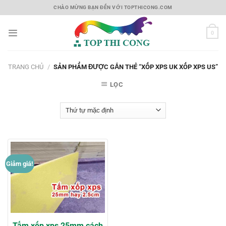
Skip
CHÀO MỪNG BẠN ĐẾN VỚI TOPTHICONG.COM
to
content
0
TRANG CHỦ
/
SẢN PHẨM ĐƯỢC GẮN THẺ “XỐP XPS UK XỐP XPS US”
LỌC
Giảm giá!
Tấm xốp xps 25mm cách