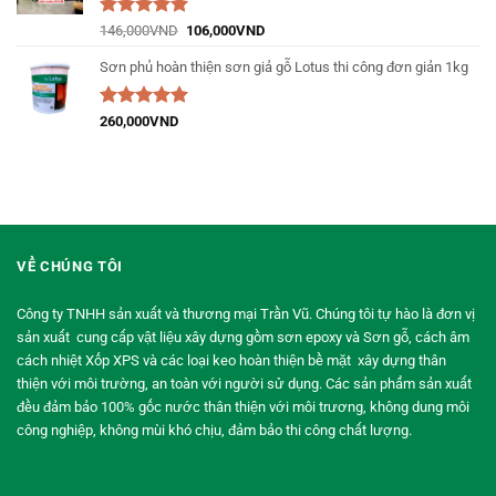
Được xếp
146,000
VND
106,000
VND
hạng
5.00
5
sao
Sơn phủ hoàn thiện sơn giả gỗ Lotus thi công đơn giản 1kg
Được xếp
260,000
VND
hạng
5.00
5
sao
VỀ CHÚNG TÔI
Công ty TNHH sản xuất và thương mại Trần Vũ. Chúng tôi tự hào là đơn vị
sản xuất cung cấp vật liệu xây dựng gồm sơn epoxy và Sơn gỗ, cách âm
cách nhiệt Xốp XPS và các loại keo hoàn thiện bề mặt xây dựng thân
thiện với môi trường, an toàn với người sử dụng. Các sản phẩm sản xuất
đều đảm bảo 100% gốc nước thân thiện với môi trương, không dung môi
công nghiệp, không mùi khó chịu, đảm bảo thi công chất lượng.