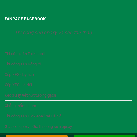
FANPAGE FACEBOOK
Thi cong san epoxy va san the thao
Thi công sân Pickleball
Thi công sân Bóng rổ
Xốp XPS dày 5cm
Xốp XPS Hà Nội
Keo
xử lý vết
nứt tường
gạch
Chống thấm bitum
Thi công sân Pickleball tại Hà Nội
Giá sơn epoxy - Giá thi công sơn epoxy