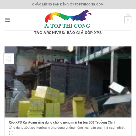
Skip
CHÀO MỪNG BẠN ĐẾN VỚI TOPTHICONG.COM
to
content
0
TAG ARCHIVES:
BÁO GIÁ XỐP XPS
08
Th6
Xốp XPS KunFoam ứng dụng chống nóng mái tại tòa 508 Trường Chinh
Ứng dụng xốp xps kunfoam ứng dụng chống nóng mái sàn tòa nhà cách nhiệt
[...]