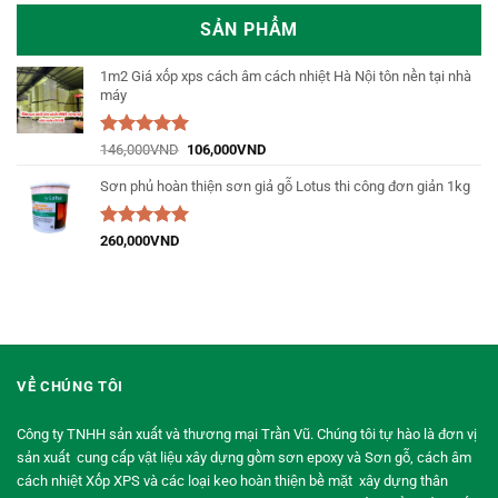
SẢN PHẨM
1m2 Giá xốp xps cách âm cách nhiệt Hà Nội tôn nền tại nhà
máy
Được xếp
146,000
VND
106,000
VND
hạng
5.00
5
sao
Sơn phủ hoàn thiện sơn giả gỗ Lotus thi công đơn giản 1kg
Được xếp
260,000
VND
hạng
5.00
5
sao
VỀ CHÚNG TÔI
Công ty TNHH sản xuất và thương mại Trần Vũ. Chúng tôi tự hào là đơn vị
sản xuất cung cấp vật liệu xây dựng gồm sơn epoxy và Sơn gỗ, cách âm
cách nhiệt Xốp XPS và các loại keo hoàn thiện bề mặt xây dựng thân