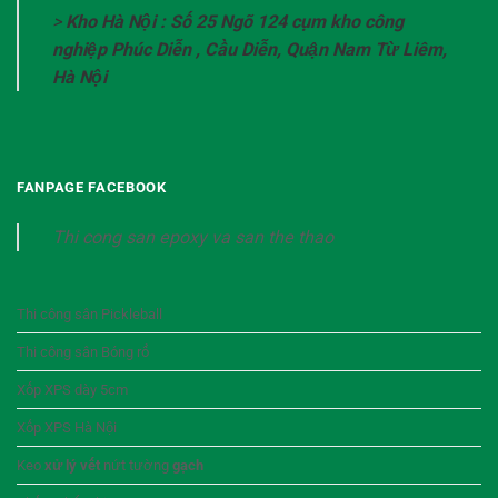
>
Kho Hà Nội : Số 25 Ngõ 124 cụm kho công
nghiệp Phúc Diễn , Cầu Diễn, Quận Nam Từ Liêm,
Hà Nội
FANPAGE FACEBOOK
Thi cong san epoxy va san the thao
Thi công sân Pickleball
Thi công sân Bóng rổ
Xốp XPS dày 5cm
Xốp XPS Hà Nội
Keo
xử lý vết
nứt tường
gạch