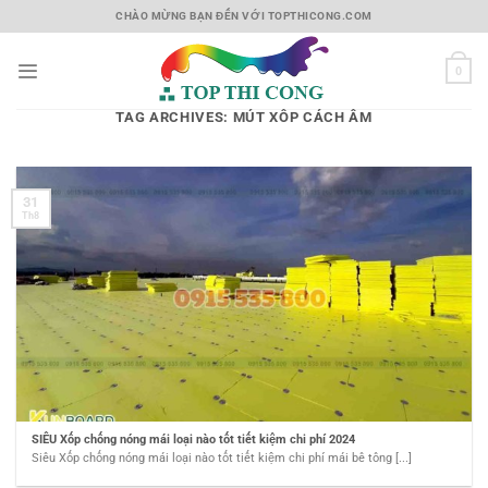
Skip
CHÀO MỪNG BẠN ĐẾN VỚI TOPTHICONG.COM
to
content
0
TAG ARCHIVES:
MÚT XỐP CÁCH ÂM
31
Th8
SIÊU Xốp chống nóng mái loại nào tốt tiết kiệm chi phí 2024
Siêu Xốp chống nóng mái loại nào tốt tiết kiệm chi phí mái bê tông [...]