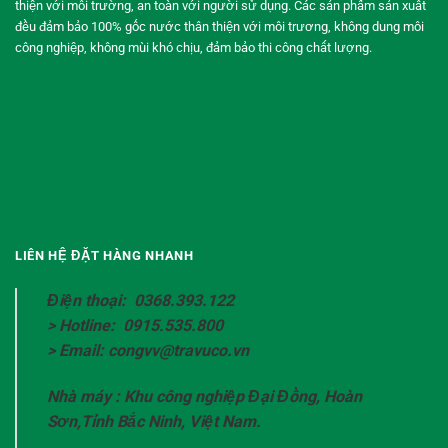
thiện với môi trường, an toàn với người sử dụng. Các sản phẩm sản xuất
đều đảm bảo 100% gốc nước thân thiện với môi trương, không dung môi
công nghiệp, không mùi khó chịu, đảm bảo thi công chất lượng.
LIÊN HỆ ĐẶT HÀNG NHANH
Điện thoại: 0368.393.122
> Hotline: 0915.535.800
> Email: congvv@travuco.vn
Nhà máy : Khu công nghiệp Đại Đồng, Hoàn
Sơn,Tỉnh Bắc Ninh, Việt Nam.