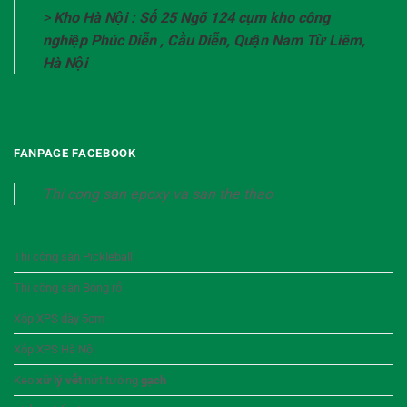
>
Kho Hà Nội : Số 25 Ngõ 124 cụm kho công
nghiệp Phúc Diễn , Cầu Diễn, Quận Nam Từ Liêm,
Hà Nội
FANPAGE FACEBOOK
Thi cong san epoxy va san the thao
Thi công sân Pickleball
Thi công sân Bóng rổ
Xốp XPS dày 5cm
Xốp XPS Hà Nội
Keo
xử lý vết
nứt tường
gạch