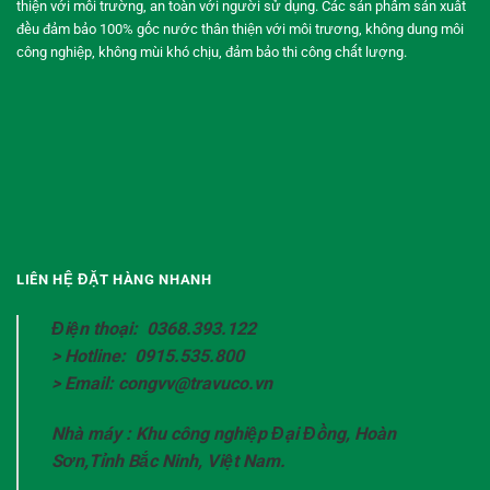
thiện với môi trường, an toàn với người sử dụng. Các sản phẩm sản xuất
đều đảm bảo 100% gốc nước thân thiện với môi trương, không dung môi
công nghiệp, không mùi khó chịu, đảm bảo thi công chất lượng.
LIÊN HỆ ĐẶT HÀNG NHANH
Điện thoại: 0368.393.122
> Hotline: 0915.535.800
> Email: congvv@travuco.vn
Nhà máy : Khu công nghiệp Đại Đồng, Hoàn
Sơn,Tỉnh Bắc Ninh, Việt Nam.