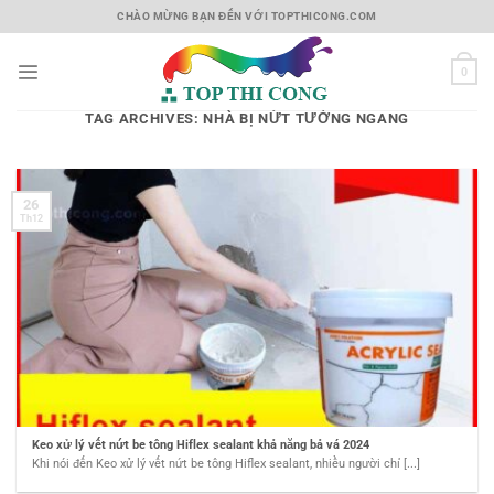
Skip
CHÀO MỪNG BẠN ĐẾN VỚI TOPTHICONG.COM
to
content
0
TAG ARCHIVES:
NHÀ BỊ NỨT TƯỜNG NGANG
26
Th12
Keo xử lý vết nứt be tông Hiflex sealant khả năng bả vá 2024
Khi nói đến Keo xử lý vết nứt be tông Hiflex sealant, nhiều người chỉ [...]