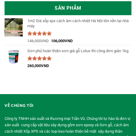
SẢN PHẨM
1m2 Giá xốp xps cách âm cách nhiệt Hà Nội tôn nền tại nhà
máy
Được xếp
146,000
VND
106,000
VND
hạng
5.00
5
sao
Sơn phủ hoàn thiện sơn giả gỗ Lotus thi công đơn giản 1kg
Được xếp
260,000
VND
hạng
5.00
5
sao
VỀ CHÚNG TÔI
Công ty TNHH sản xuất và thương mại Trần Vũ. Chúng tôi tự hào là đơn vị
sản xuất cung cấp vật liệu xây dựng gồm sơn epoxy và Sơn gỗ, cách âm
cách nhiệt Xốp XPS và các loại keo hoàn thiện bề mặt xây dựng thân