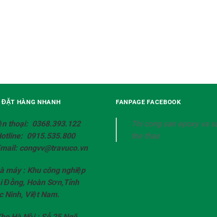
Ệ ĐẶT HÀNG NHANH
FANPAGE FACEBOOK
ện thoại: 0368.393.122
Thi cong san epoxy va s
Hotline: 0915.535.800
the thao
Email: congvv@travuco.vn
à máy : Khu công nghiệp
i Đồng, Hoàn Sơn,Tỉnh
c Ninh, Việt Nam.
ho Hà Nội : Số 25 Ngõ