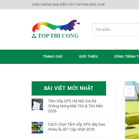
Skip
CHÀO MỪNG BẠN ĐẾN VỚI TOPTHICONG.COM
to
content
Tìm
kiếm:
TRANG CHỦ
GIỚI THIỆU
CÔNG TRÌNH T
BÀI VIẾT MỚI NHẤT
14
Th5
Tấm Xốp EPS Hà Nội Giá Rẻ
Chống Nóng Mái Tôn & Tôn Nền
2026
Cách chọn Tấm xốp XPS dày bao
nhiêu là đủ? Cập nhật 2026