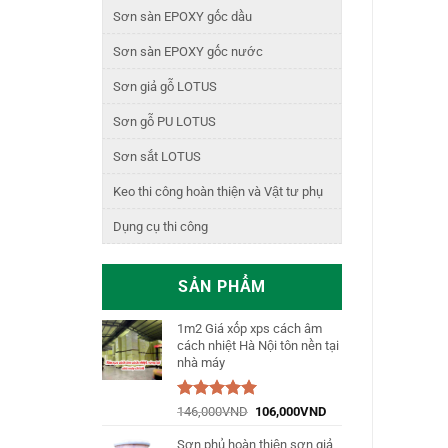
Sơn sàn EPOXY gốc dầu
Sơn sàn EPOXY gốc nước
Sơn giả gỗ LOTUS
Sơn gỗ PU LOTUS
Sơn sắt LOTUS
Keo thi công hoàn thiện và Vật tư phụ
Dụng cụ thi công
SẢN PHẨM
1m2 Giá xốp xps cách âm
cách nhiệt Hà Nội tôn nền tại
nhà máy
Được xếp
146,000
VND
106,000
VND
hạng
5.00
5
sao
Sơn phủ hoàn thiện sơn giả