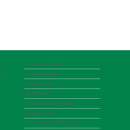
Thi công sân Pickleball
an
Thi công sân Bóng rổ
Xốp XPS dày 5cm
Xốp XPS Hà Nội
Keo
xử lý vết
nứt tường
gạch
Chống thấm bitum
Thi công sân Pickleball tại Hà Nội