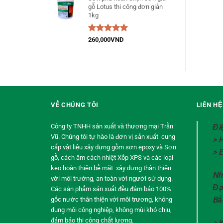
gỗ Lotus thi công đơn giản
1kg
Được xếp
260,000
VND
hạng
5.00
5
sao
VỀ CHÚNG TÔI
LIÊN H
Công ty TNHH sản xuất và thương mại Trần
Đi
Vũ. Chúng tôi tự hào là đơn vị sản xuất cung
> 
cấp vật liệu xây dựng gồm sơn epoxy và Sơn
> 
gỗ, cách âm cách nhiệt Xốp XPS và các loại
keo hoàn thiện bề mặt xây dựng thân thiện
Nh
với môi trường, an toàn với người sử dụng.
Đạ
Các sản phẩm sản xuất đều đảm bảo 100%
Bắ
gốc nước thân thiện với môi trương, không
dung môi công nghiệp, không mùi khó chịu,
đảm bảo thi công chất lượng.
>
K