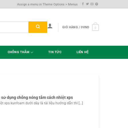
Assign a menu in Theme Options > Menus
GIỎ HÀNG /
0
VND
0
CHỐNG THẤM
TIN TỨC
LIÊN HỆ
G
p sử dụng chống nóng tấm cách nhiệt xps
 xps kunfoam dưới dây là tài liệu hướng dẫn thi [...]