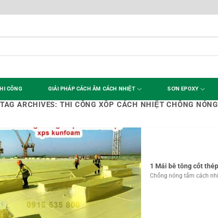
HI CÔNG
GIẢI PHÁP CÁCH ÂM CÁCH NHIỆT
SƠN EPOXY
TAG ARCHIVES:
THI CÔNG XỐP CÁCH NHIỆT CHỐNG NÓN
1 Mái bê tông cốt thé
Chống nóng tấm cách nhiệt