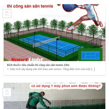
06
Th5
Kích thước tiêu chuẩn thi công sàn sân tennis 23m
1. Diện tích xây dựng sân thể thao sân tennis: Tổng diện tích của một [...]
13
Th4