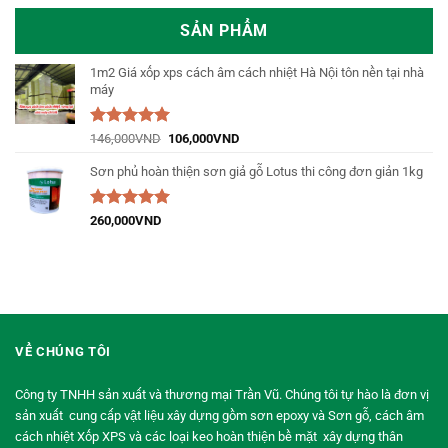
SẢN PHẨM
1m2 Giá xốp xps cách âm cách nhiệt Hà Nội tôn nền tại nhà
máy
Được xếp
146,000
VND
106,000
VND
hạng
5.00
5
sao
Sơn phủ hoàn thiện sơn giả gỗ Lotus thi công đơn giản 1kg
Được xếp
260,000
VND
hạng
5.00
5
sao
VỀ CHÚNG TÔI
Công ty TNHH sản xuất và thương mại Trần Vũ. Chúng tôi tự hào là đơn vị
sản xuất cung cấp vật liệu xây dựng gồm sơn epoxy và Sơn gỗ, cách âm
cách nhiệt Xốp XPS và các loại keo hoàn thiện bề mặt xây dựng thân