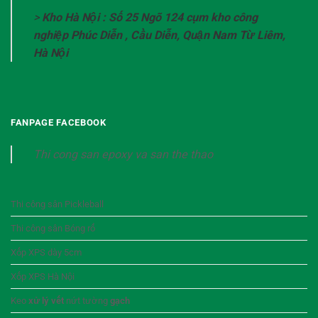
>
Kho Hà Nội : Số 25 Ngõ 124 cụm kho công
nghiệp Phúc Diễn , Cầu Diễn, Quận Nam Từ Liêm,
Hà Nội
FANPAGE FACEBOOK
Thi cong san epoxy va san the thao
Thi công sân Pickleball
Thi công sân Bóng rổ
Xốp XPS dày 5cm
Xốp XPS Hà Nội
Keo
xử lý vết
nứt tường
gạch