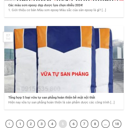
Các màu sơn epoxy đẹp được lựa chọn nhiều 2024!
1. Giới thiệu cơ bản Màu sơn epoxy Màu sắc của sàn epoxy là gì? [...]
07
Th3
Tổng hợp 5 loại vữa tự san phẳng hoàn thiện bề mặt nội thất
Hiện nay vữa tự san phẳng hoàn thiện là sản phẩm được các công trình [...]
1
2
3
4
5
6
7
8
…
18