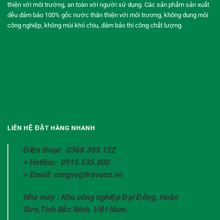
thiện với môi trường, an toàn với người sử dụng. Các sản phẩm sản xuất
đều đảm bảo 100% gốc nước thân thiện với môi trương, không dung môi
công nghiệp, không mùi khó chịu, đảm bảo thi công chất lượng.
LIÊN HỆ ĐẶT HÀNG NHANH
Điện thoại: 0368.393.122
> Hotline: 0915.535.800
> Email: congvv@travuco.vn
Nhà máy : Khu công nghiệp Đại Đồng, Hoàn
Sơn,Tỉnh Bắc Ninh, Việt Nam.