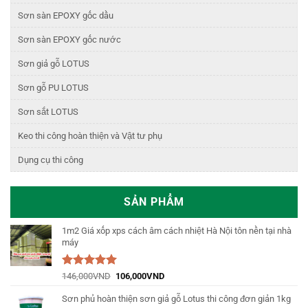
Sơn sàn EPOXY gốc dầu
Sơn sàn EPOXY gốc nước
Sơn giả gỗ LOTUS
Sơn gỗ PU LOTUS
Sơn sắt LOTUS
Keo thi công hoàn thiện và Vật tư phụ
Dụng cụ thi công
SẢN PHẨM
1m2 Giá xốp xps cách âm cách nhiệt Hà Nội tôn nền tại nhà
máy
Được xếp
146,000
VND
106,000
VND
hạng
5.00
5
sao
Sơn phủ hoàn thiện sơn giả gỗ Lotus thi công đơn giản 1kg