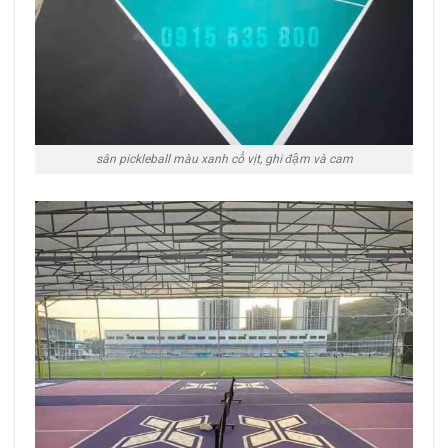
sân pickleball màu xanh cổ vịt, ghi đậm và cam