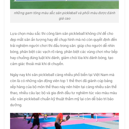
những gam tông màu sắc sân pickleball và phối màu được đánh
giá cao
Lựa chọn màu sắc thi công làm sân pickleball không chỉ để cho
đẹp mắt sân ấn tượng hay để chụp hình mà nó còn quyết định đến
trải nghiệm người chơi thi đấu trong sân: giúp cho người dễ nhìn
bóng, phân biệt các vạch rõ ràng, phân biệt các vùng chơi như bếp
hay chuồng đúng luật khi đánh, giảm chói lóa khi đánh bóng, tạo
cảm giác thoải mái khi di chuyển.
Ngày nay khi sân pickleball càng nhiều phổ biến tại Việt Nam mà
còn là có những vận động viên top 1 thế thơi đã giành cúp bảng
xếp hàng của bộ môn thể thao này nên hiện tại càng nhiều sân thể
thao, nhiều câu lạc bộ và gia đình đầu tư nghiêm túc vào màu màu
sắc sân pickleball chuẩn kỹ thuật thẩm mỹ lại còn dễ bảo trì bảo
dưỡng.