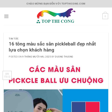
Skip
CHÀO MỪNG BẠN ĐẾN VỚI TOPTHICONG.COM
to
content
0
TIN TỨC
16 tông màu sắc sân pickleball đẹp nhất
lựa chọn khách hàng
POSTED ON
9 THÁNG MƯỜI HAI, 2025
BY
DUONG THUONG
09
Th12