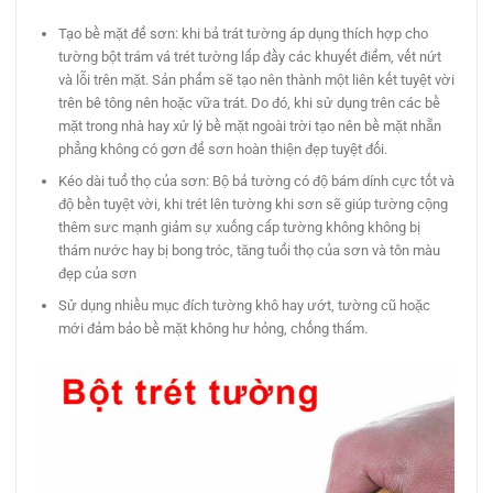
Tạo bề mặt để sơn: khi bả trát tường áp dụng thích hợp cho
tường bột trám vá trét tường lấp đầy các khuyết điểm, vết nứt
và lỗi trên mặt. Sản phẩm sẽ tạo nên thành một liên kết tuyệt vời
trên bê tông nên hoặc vữa trát. Do đó, khi sử dụng trên các bề
mặt trong nhà hay xử lý bề mặt ngoài trời tạo nên bề mặt nhẵn
phẳng không có gơn để sơn hoàn thiện đẹp tuyệt đối.
Kéo dài tuổ thọ của sơn: Bộ bả tường có độ bám dính cực tốt và
độ bền tuyệt vời, khi trét lên tường khi sơn sẽ giúp tường cộng
thêm sưc mạnh giảm sự xuống cấp tường không không bị
thám nước hay bị bong tróc, tăng tuổi thọ của sơn và tôn màu
đẹp của sơn
Sử dụng nhiều mục đích tường khô hay ướt, tường cũ hoặc
mới đảm bảo bề mặt không hư hỏng, chống thấm.