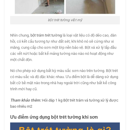
bột trét tường việt mỹ
Nhìn chung,
bột trám trét tường
là loại vật liệu có độ dẻo cao, đàn
hồi, có kết cấu tương tự như đất sét, khi khô nó sẽ cứng như xi
măng, cung cấp cho sơn một lớp nền bảo vệ. Bột vá xử lý lấp đầu
các vết nứt hoặc bất kể mảng tường nào nào nó hoạt động như
một chất độn.
Nó cho phép sử dụng bất kỳ màu sắc sơn nào trên tường. Bột trét
có màu sắc và độ đặc khác nhau. Ưu điểm bột là dễ dàng sử dụng
bất cữ bề mặt nào trong nhà hay ngoài trời cũng như bất kể công
trình mới hay cũ.
Tham khảo thêm:
Hỏi đáp 1 kg Bột trét trám vá tường xử lý được
bao nhiêu m2
Ưu điểm ứng dụng bột trét tường khi sơn