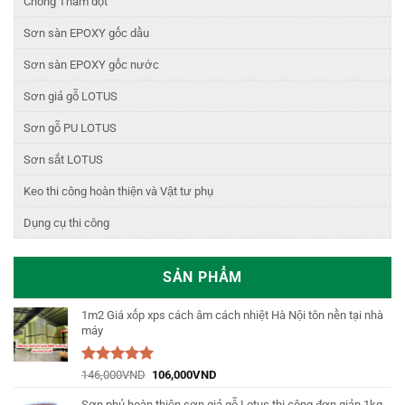
Chống Thấm dột
Sơn sàn EPOXY gốc dầu
Sơn sàn EPOXY gốc nước
Sơn giả gỗ LOTUS
Sơn gỗ PU LOTUS
Sơn sắt LOTUS
Keo thi công hoàn thiện và Vật tư phụ
Dụng cụ thi công
SẢN PHẨM
1m2 Giá xốp xps cách âm cách nhiệt Hà Nội tôn nền tại nhà
máy
Được xếp
146,000
VND
106,000
VND
hạng
5.00
5
sao
Sơn phủ hoàn thiện sơn giả gỗ Lotus thi công đơn giản 1kg