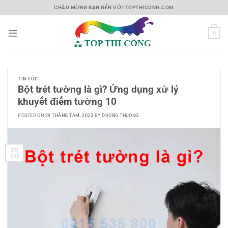
Skip
CHÀO MỪNG BẠN ĐẾN VỚI TOPTHICONG.COM
to
content
0
TIN TỨC
Bột trét tường là gì? Ứng dụng xử lý
khuyết điểm tường 10
POSTED ON
29 THÁNG TÁM, 2023
BY
DUONG THUONG
29
Th8