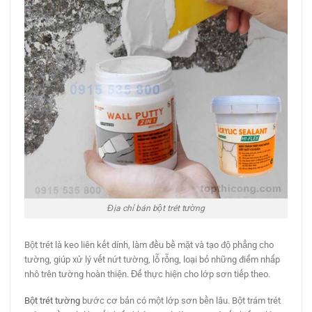
Địa chỉ bán bột trét tường
Bột trét là keo liên kết dính, làm đều bề mặt và tạo độ phẳng cho
tường, giúp xử lý vết nứt tường, lỗ rỗng, loại bỏ những điểm nhấp
nhô trên tường hoàn thiện. Để thực hiện cho lớp sơn tiếp theo.
Bột trét tường
bước cơ bản có một lớp sơn bền lâu. Bột trám trét