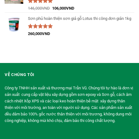
Được xếp
146,000
VND
106,000
VND
hạng
5.00
5
sao
Sơn phủ hoàn thiện sơn giả gỗ Lotus thi công đơn giản 1kg
Được xếp
260,000
VND
hạng
5.00
5
sao
VỀ CHÚNG TÔI
Công ty TNHH sản xuất và thương mại Trần Vũ. Chúng tôi tự hào là đơn vị
sản xuất cung cấp vật liệu xây dựng gồm sơn epoxy và Sơn gỗ, cách âm
cách nhiệt Xốp XPS và các loại keo hoàn thiện bề mặt xây dựng thân
thiện với môi trường, an toàn với người sử dụng. Các sản phẩm sản xuất
đều đảm bảo 100% gốc nước thân thiện với môi trương, không dung môi
công nghiệp, không mùi khó chịu, đảm bảo thi công chất lượng.