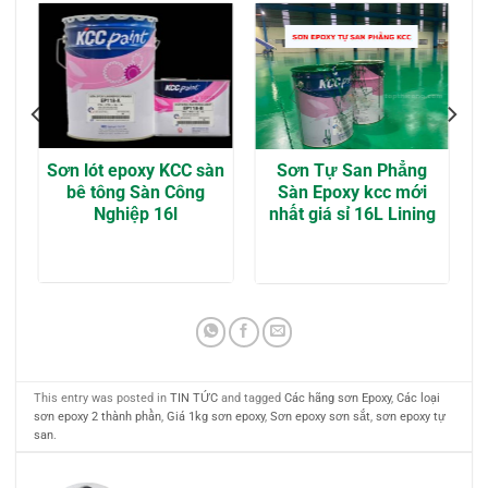
Sơn lót epoxy KCC sàn
Sơn Tự San Phẳng
bê tông Sàn Công
Sàn Epoxy kcc mới
Nghiệp 16l
nhất giá sỉ 16L Lining
This entry was posted in
TIN TỨC
and tagged
Các hãng sơn Epoxy
,
Các loại
sơn epoxy 2 thành phần
,
Giá 1kg sơn epoxy
,
Sơn epoxy sơn sắt
,
sơn epoxy tự
san
.