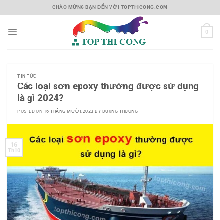
Skip
CHÀO MỪNG BẠN ĐẾN VỚI TOPTHICONG.COM
to
content
0
TIN TỨC
Các loại sơn epoxy thường được sử dụng
là gì 2024?
POSTED ON
16 THÁNG MƯỜI, 2023
BY
DUONG THUONG
16
Th10