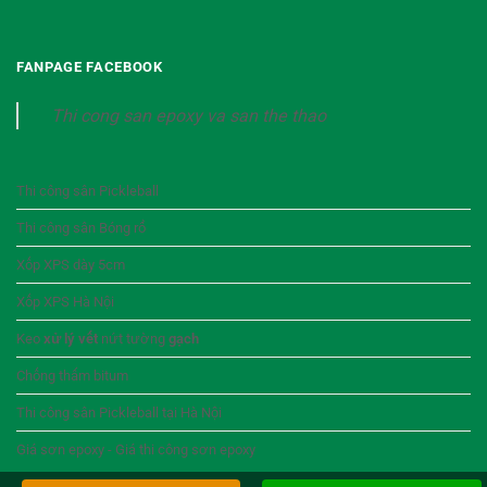
FANPAGE FACEBOOK
Thi cong san epoxy va san the thao
Thi công sân Pickleball
Thi công sân Bóng rổ
Xốp XPS dày 5cm
Xốp XPS Hà Nội
Keo
xử lý vết
nứt tường
gạch
Chống thấm bitum
Thi công sân Pickleball tại Hà Nội
Giá sơn epoxy - Giá thi công sơn epoxy