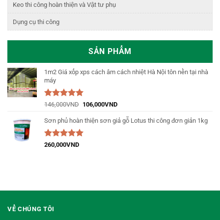
Keo thi công hoàn thiện và Vật tư phụ
Dụng cụ thi công
SẢN PHẨM
1m2 Giá xốp xps cách âm cách nhiệt Hà Nội tôn nền tại nhà
máy
Được xếp
146,000
VND
106,000
VND
hạng
5.00
5
sao
Sơn phủ hoàn thiện sơn giả gỗ Lotus thi công đơn giản 1kg
Được xếp
260,000
VND
hạng
5.00
5
sao
VỀ CHÚNG TÔI