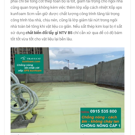
phải chỉ bê tông cốt thép toàn bộ là tốt, giảm tải trọng cho ngôi nhà
cũng quan trọng không kém việc thêm lớp xốp cách nhiệt Xốp xps
kunfoam 5cm vẫn giữ được chất lượng công trình tăng tải trọng
công trình tòa nhà, chịu nén, cũng là lớp giảm tải nứt trong ngôi
nhà toàn bê tông khi vật liệu co giãn. Nếu sắt thép kim loại bị rỉ sắt
sử dụng
chất biến đổi tẩy gỉ NTV B5
chỉ cần xử qua để có độ bám
tốt tốt vừa tốt cho vật liệu lại bền lâu.