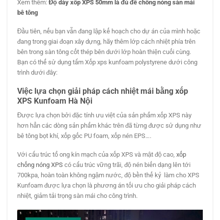
Xem thêm:
Độ dày xốp XPS 50mm là đủ để chống nóng sàn mái
bê tông
Đầu tiên, nếu bạn vẫn đang lập kế hoạch cho dự án của mình hoặc
đang trong giai đoạn xây dựng, hãy thêm lớp cách nhiệt phía trên
bên trong sàn tông cốt thép bên dưới lớp hoàn thiện cuối cùng.
Bạn có thể sử dụng tấm Xốp xps kunfoam polystyrene dưới công
trình dưới đây:
Việc lựa chọn giải pháp cách nhiệt mái bằng xốp
XPS Kunfoam Hà Nội
Được lựa chọn bởi đặc tính ưu việt của sản phẩm xốp XPS này
hơn hẳn các dòng sản phẩm khác trên đã từng được sử dụng như
bê tông bọt khí, xốp gốc PU foam, xốp nén EPS….
Với cấu trúc tổ ong kín mạch của xốp XPS và mật độ cao,
xốp
chống nóng XPS
có cấu trúc vững trãi, độ nén biến dạng lên tới
700kpa, hoàn toàn không ngậm nước, độ bền thế kỷ làm cho XPS
Kunfoam được lựa chọn là phương án tối ưu cho giải pháp cách
nhiệt, giảm tải trọng sàn mái cho công trình.