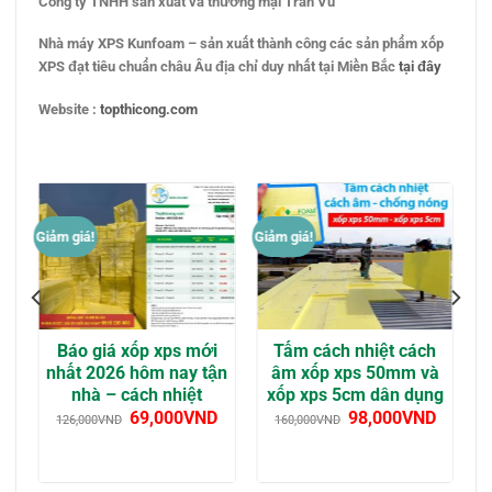
Công ty TNHH sản xuất và thương mại Trần Vũ
Nhà máy XPS Kunfoam – sản xuất thành công các sản phẩm xốp
XPS đạt tiêu chuẩn châu Âu địa chỉ duy nhất tại Miền Bắc
tại đây
Website :
topthicong.com
Giảm giá!
Giảm giá!
d
Báo giá xốp xps mới
Tấm cách nhiệt cách
nhất 2026 hôm nay tận
âm xốp xps 50mm và
nhà – cách nhiệt
xốp xps 5cm dân dụng
69,000
VND
98,000
VND
126,000
VND
160,000
VND