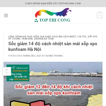
Skip
CHÀO MỪNG BẠN ĐẾN VỚI TOPTHICONG.COM
to
content
0
CÔNG TRÌNH ĐÃ THỰC HIỆN
,
GIẢI PHÁP CÁCH ÂM CÁCH NHIỆT
,
TIN TỨC
,
XỐP XPS
ỐP TƯỜNG, TRẦN NHÀ, SÀN NHÀ BÊ TÔNG
Sốc giảm 14 độ cách nhiệt sàn mái xốp xps
kunfoam Hà Nội
POSTED ON
3 THÁNG SÁU, 2021
BY
DUONG THUONG
03
Th6