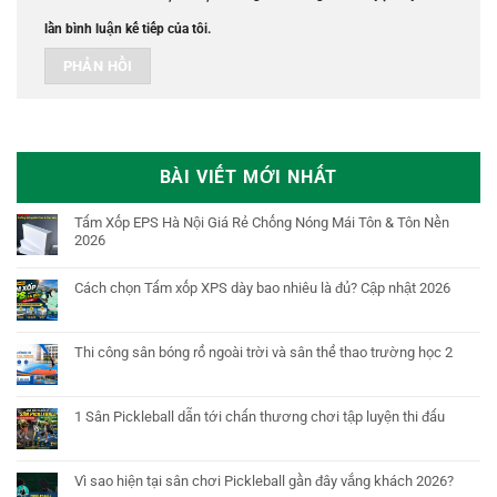
lần bình luận kế tiếp của tôi.
BÀI VIẾT MỚI NHẤT
Tấm Xốp EPS Hà Nội Giá Rẻ Chống Nóng Mái Tôn & Tôn Nền
2026
Cách chọn Tấm xốp XPS dày bao nhiêu là đủ? Cập nhật 2026
Thi công sân bóng rổ ngoài trời và sân thể thao trường học 2
1 Sân Pickleball dẫn tới chấn thương chơi tập luyện thi đấu
Vì sao hiện tại sân chơi Pickleball gần đây vắng khách 2026?