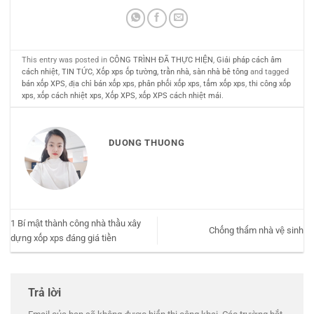
This entry was posted in
CÔNG TRÌNH ĐÃ THỰC HIỆN
,
Giải pháp cách âm
cách nhiệt
,
TIN TỨC
,
Xốp xps ốp tường, trần nhà, sàn nhà bê tông
and tagged
bán xốp XPS
,
địa chỉ bán xốp xps
,
phân phối xốp xps
,
tấm xốp xps
,
thi công xốp
xps
,
xốp cách nhiệt xps
,
Xốp XPS
,
xốp XPS cách nhiệt mái
.
DUONG THUONG
1 Bí mật thành công nhà thầu xây
Chống thấm nhà vệ sinh
dựng xốp xps đáng giá tiền
Trả lời