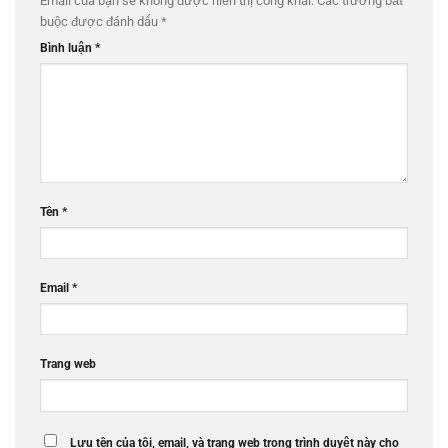
Email của bạn sẽ không được hiển thị công khai.
Các trường bắt
buộc được đánh dấu
*
Bình luận
*
Tên
*
Email
*
Trang web
Lưu tên của tôi, email, và trang web trong trình duyệt này cho