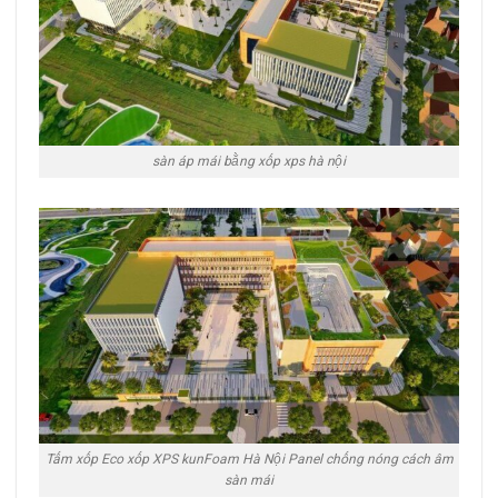
sàn áp mái bằng xốp xps hà nội
Tấm xốp Eco xốp XPS kunFoam Hà Nội Panel chống nóng cách âm
sàn mái