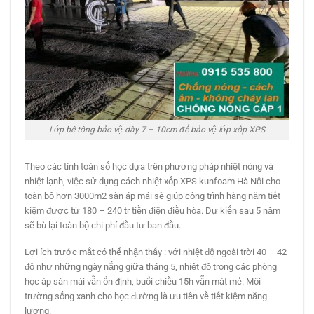
Lớp bê tông bảo vệ dày 7 – 10cm để bảo vệ lớp xốp XPS
Theo các tính toán số học dựa trên phương pháp nhiệt nóng và
nhiệt lạnh, việc sử dụng cách nhiệt xốp XPS kunfoam Hà Nội cho
toàn bộ hơn 3000m2 sàn áp mái sẽ giúp công trình hàng năm tiết
kiệm được từ 180 – 240 tr tiền điện điều hòa. Dự kiến sau 5 năm
sẽ bù lại toàn bộ chi phí đầu tư ban đầu.
Lợi ích trước mắt có thể nhận thấy : với nhiệt độ ngoài trời 40 – 42
độ như những ngày nắng giữa tháng 5, nhiệt độ trong các phòng
học áp sàn mái vẫn ổn định, buổi chiều 15h vẫn mát mẻ. Môi
trường sống xanh cho học đường là ưu tiên về tiết kiệm năng
lượng.