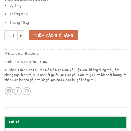
Lọ 1 kg
Thùng 5 kg
Thùng 15kg
Sơn gỗ sơn lót làm min phẳng đẹp bảo vệ gỗ từ bên trong 1kg số lượng
THÊM VÀO GIỎ HÀNG
Mã:
Lotussandingsealer
Danh mục:
Sơn gỗ PU LOTUS
Từ khóa:
Cách Sơn Lót Cho Đồ Gỗ Đơn Giản Và Hiệu Quả
,
không dung môi
,
làm
phẳng mịn
,
lấp tim
,
mua sơn lót gỗ ở đâu
,
Sơn gỗ - Sơn lót gỗ
,
Sơn lót chất lượng tốt
nhất
,
Sơn lót cho gỗ
,
sơn lót gỗ gốc nước
,
sơn lót gỗ không mùi
MÔ TẢ