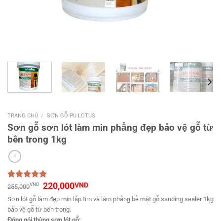
TRANG CHỦ
/
SƠN GỖ PU LOTUS
Sơn gỗ sơn lót làm min phẳng đẹp bảo vệ gỗ từ
bên trong 1kg
220,000
VND
VND
5.00
1
trên 5
255,000
dựa trên
Sơn lót gỗ làm đẹp min lấp tim và làm phẳng bề mặt gỗ sanding sealer 1kg
đánh giá
bảo vệ gỗ từ bên trong.
Đóng gói
thùng sơn lót gỗ: