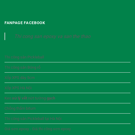
FANPAGE FACEBOOK
Thi cong san epoxy va san the thao
Thi công sân Pickleball
Thi công sân Bóng rổ
Xốp XPS dày 5cm
Xốp XPS Hà Nội
Keo
xử lý vết
nứt tường
gạch
Chống thấm bitum
Thi công sân Pickleball tại Hà Nội
Giá sơn epoxy - Giá thi công sơn epoxy