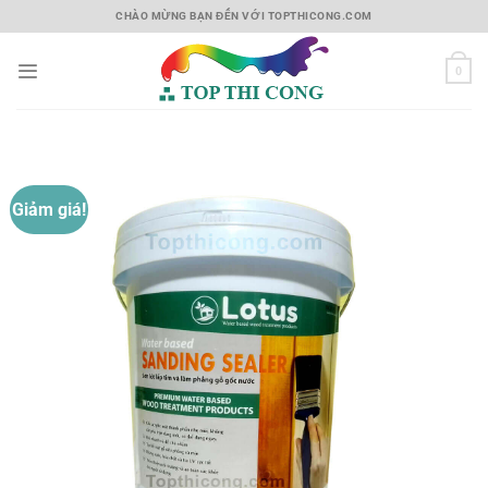
Skip
CHÀO MỪNG BẠN ĐẾN VỚI TOPTHICONG.COM
to
content
0
Giảm giá!