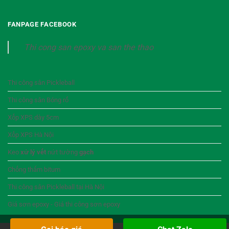
FANPAGE FACEBOOK
Thi cong san epoxy va san the thao
Thi công sân Pickleball
Thi công sân Bóng rổ
Xốp XPS dày 5cm
Xốp XPS Hà Nội
Keo
xử lý vết
nứt tường
gạch
Chống thấm bitum
Thi công sân Pickleball tại Hà Nội
Giá sơn epoxy - Giá thi công sơn epoxy