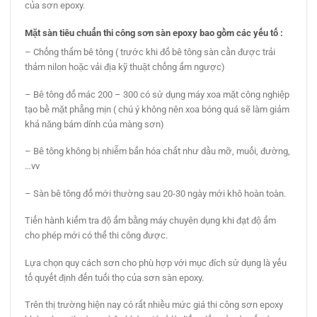
của sơn epoxy.
Mặt sàn tiêu chuẩn
thi công sơn sàn epoxy
bao gồm các yếu tố :
– Chống thấm bê tông ( trước khi đổ bê tông sàn cần được trải
thảm nilon hoặc vải địa kỹ thuật chống ẩm ngược)
– Bê tông đổ mác 200 – 300 có sử dụng máy xoa mặt công nghiệp
tạo bề mặt phẳng mịn ( chú ý không nên xoa bóng quá sẽ làm giảm
khả năng bám dính của màng sơn)
– Bê tông không bị nhiễm bẩn hóa chất như dầu mỡ, muối, đường,
…vv
– Sàn bê tông đổ mới thường sau 20-30 ngày mới khô hoàn toàn.
Tiến hành kiểm tra độ ẩm bằng máy chuyên dụng khi đạt độ ẩm
cho phép mới có thể thi công được.
Lựa chọn quy cách sơn cho phù hợp với mục đích sử dụng là yếu
tố quyết định đến tuổi thọ của sơn sàn epoxy.
Trên thị trường hiện nay có rất nhiều mức giá thi công sơn epoxy