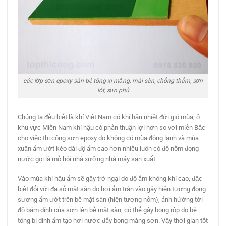
các lớp sơn epoxy sàn bê tông xi măng, mài sàn, chống thấm, sơn
lót, sơn phủ
Chúng ta đều biết là khí Việt Nam có khí hậu nhiệt đới gió mùa, ở
khu vực Miền Nam khí hậu có phần thuận lợi hơn so với miền Bắc
cho việc thi công sơn epoxy do không có mùa đông lạnh và mùa
xuân ẩm ướt kéo dài độ ẩm cao hơn nhiều luôn có độ nồm đọng
nước gọi là mồ hôi nhà xưởng nhà máy sản xuất.
Vào mùa khí hậu ẩm sẽ gây trở ngại do độ ẩm không khí cao, đặc
biệt đối với đa số mặt sàn do hơi ẩm tràn vào gây hiện tượng đọng
sương ẩm ướt trên bề mặt sàn (hiện tượng nồm), ảnh hửởng tới
độ bám dính của sơn lên bề mặt sàn, có thể gây bong rộp do bê
tông bị dính ẩm tạo hơi nước đẩy bong màng sơn. Vậy thời gian tốt