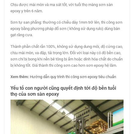
Chịu được mài mòn và ma sát tốt, với tuổi thọ màng sơn sàn
epoxy y trên 6 năm.
Sơn tự san phẳng: thường có chiều dày 1mm trở lên, thi công sơn
epoxy bằng phương pháp đổ sơn ( không sử dụng rulo) dùng bàn
gạt răng cưa.
Thành phần chất rắn 100%, không sử dụng dung môi, độ cứng cao,
chịu mài mòn, va đập, tải trọng lớn. Đối với loại này có độ bền cao,
sơn chỉ bị bong khi nền bê tông bị ẩm hoặc dính hóa chất do chuẩn
bị không tốt. Giá thành thi công sơn cao hơn sơn epoxy hệ lăm.
Xem thêm:
Hướng dẫn quy trình thi công sơn epoxy tiêu chuẩn
Yếu tố con người cũng quyết định tới độ bền tuổi
thọ của sơn sàn epoxy