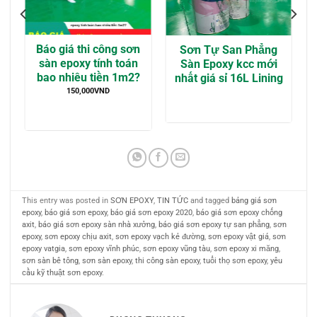
p
Báo giá thi công sơn
Sơn Tự San Phẳng
n
sàn epoxy tính toán
Sàn Epoxy kcc mới
bao nhiêu tiền 1m2?
nhất giá sỉ 16L Lining
D
150,000
VND
This entry was posted in
SƠN EPOXY
,
TIN TỨC
and tagged
bảng giá sơn
epoxy
,
báo giá sơn epoxy
,
báo giá sơn epoxy 2020
,
báo giá sơn epoxy chống
axit
,
báo giá sơn epoxy sàn nhà xưởng
,
báo giá sơn epoxy tự san phẳng
,
sơn
epoxy
,
sơn epoxy chịu axit
,
sơn epoxy vạch kẻ đường
,
sơn epoxy vật giá
,
sơn
epoxy vatgia
,
sơn epoxy vĩnh phúc
,
sơn epoxy vũng tàu
,
sơn epoxy xi măng
,
sơn sàn bê tông
,
sơn sàn epoxy
,
thi công sàn epoxy
,
tuổi thọ sơn epoxy
,
yêu
cầu kỹ thuật sơn epoxy
.