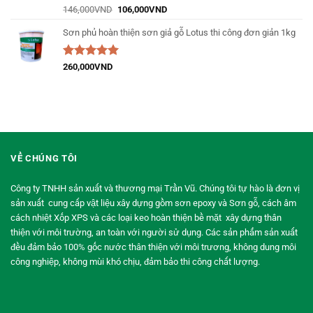
Được xếp
146,000
VND
106,000
VND
hạng
5.00
5
sao
Sơn phủ hoàn thiện sơn giả gỗ Lotus thi công đơn giản 1kg
Được xếp
260,000
VND
hạng
5.00
5
sao
VỀ CHÚNG TÔI
Công ty TNHH sản xuất và thương mại Trần Vũ. Chúng tôi tự hào là đơn vị
sản xuất cung cấp vật liệu xây dựng gồm sơn epoxy và Sơn gỗ, cách âm
cách nhiệt Xốp XPS và các loại keo hoàn thiện bề mặt xây dựng thân
thiện với môi trường, an toàn với người sử dụng. Các sản phẩm sản xuất
đều đảm bảo 100% gốc nước thân thiện với môi trương, không dung môi
công nghiệp, không mùi khó chịu, đảm bảo thi công chất lượng.