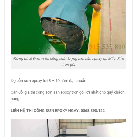
Đừng bỏ lỡ Đơn vị thi công chất lượng sơn sàn epoxy tại Miền Bắc
trọn gói
Độ bền sơn epoxy tới 8 – 10 năm đạt chuẩn
Cân đối giá thi công sơn san epoxy trọn gói lợi nhất cho quý khách
hàng
LIÊN HỆ
THI CÔNG SƠN EPOXY
NGAY
: 0368.393.122