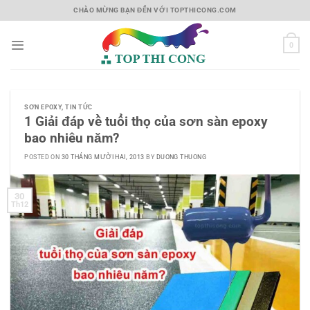
Skip
CHÀO MỪNG BẠN ĐẾN VỚI TOPTHICONG.COM
to
content
0
SƠN EPOXY
,
TIN TỨC
1 Giải đáp về tuổi thọ của sơn sàn epoxy
bao nhiêu năm?
POSTED ON
30 THÁNG MƯỜI HAI, 2013
BY
DUONG THUONG
30
Th12