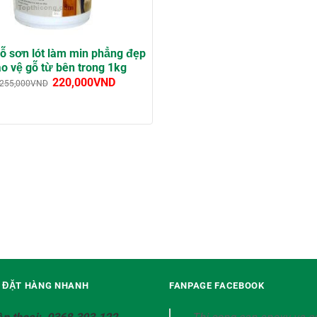
ỗ sơn lót làm min phẳng đẹp
o vệ gỗ từ bên trong 1kg
220,000
VND
255,000
VND
Ệ ĐẶT HÀNG NHANH
FANPAGE FACEBOOK