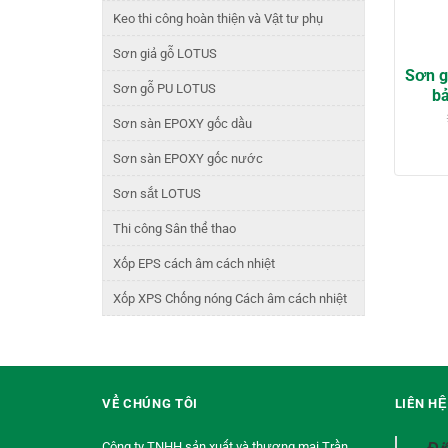
Keo thi công hoàn thiện và Vật tư phụ
Sơn giả gỗ LOTUS
Sơn g
Sơn gỗ PU LOTUS
bả
Sơn sàn EPOXY gốc dầu
Sơn sàn EPOXY gốc nước
Sơn sắt LOTUS
Thi công Sân thể thao
Xốp EPS cách âm cách nhiệt
Xốp XPS Chống nóng Cách âm cách nhiệt
VỀ CHÚNG TÔI
LIÊN H
Công ty TNHH sản xuất và thương mại Trần