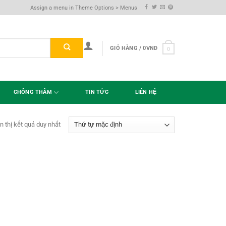
Assign a menu in Theme Options > Menus
GIỎ HÀNG /
0
VND
0
CHỐNG THẤM
TIN TỨC
LIÊN HỆ
n thị kết quả duy nhất