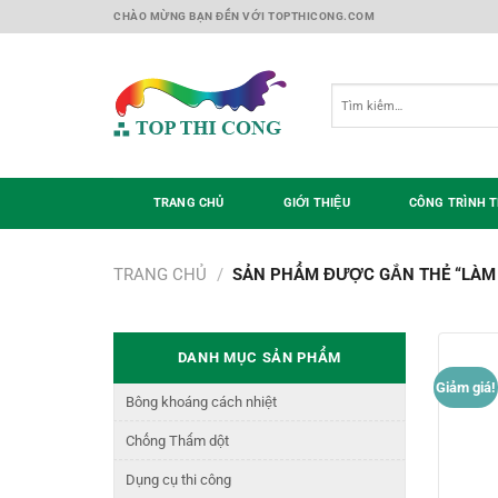
Skip
CHÀO MỪNG BẠN ĐẾN VỚI TOPTHICONG.COM
to
content
Tìm
kiếm:
TRANG CHỦ
GIỚI THIỆU
CÔNG TRÌNH T
TRANG CHỦ
/
SẢN PHẨM ĐƯỢC GẮN THẺ “LÀM
DANH MỤC SẢN PHẨM
Giảm giá!
Bông khoáng cách nhiệt
Chống Thấm dột
Dụng cụ thi công