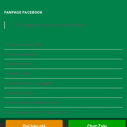
FANPAGE FACEBOOK
Thi cong san epoxy va san the thao
Thi công sân Pickleball
Thi công sân Bóng rổ
Xốp XPS dày 5cm
Xốp XPS Hà Nội
Keo
xử lý vết
nứt tường
gạch
Chống thấm bitum
Thi công sân Pickleball tại Hà Nội
Giá sơn epoxy - Giá thi công sơn epoxy
Gọi báo giá
Chat Zalo