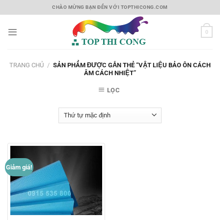
Skip
CHÀO MỪNG BẠN ĐẾN VỚI TOPTHICONG.COM
to
content
0
TRANG CHỦ
/
SẢN PHẨM ĐƯỢC GẮN THẺ “VẬT LIỆU BẢO ÔN CÁCH
ÂM CÁCH NHIỆT”
LỌC
Giảm giá!