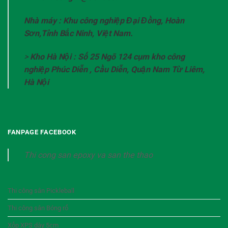
Nhà máy : Khu công nghiệp Đại Đồng, Hoàn
Sơn,Tỉnh Bắc Ninh, Việt Nam.
>
Kho Hà Nội : Số 25 Ngõ 124 cụm kho công
nghiệp Phúc Diễn , Cầu Diễn, Quận Nam Từ Liêm,
Hà Nội
FANPAGE FACEBOOK
Thi cong san epoxy va san the thao
Thi công sân Pickleball
Thi công sân Bóng rổ
Xốp XPS dày 5cm