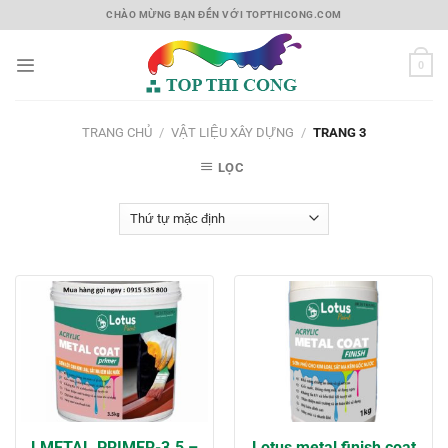
Skip
CHÀO MỪNG BẠN ĐẾN VỚI TOPTHICONG.COM
to
content
0
TRANG CHỦ
/
VẬT LIỆU XÂY DỰNG
/
TRANG 3
LỌC
LMETAL.PRIMER-3.5 –
Lotus metal finish coat