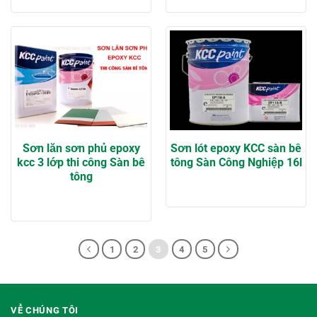
Sơn lăn sơn phủ epoxy
Sơn lót epoxy KCC sàn bê
kcc 3 lớp thi công Sàn bê
tông Sàn Công Nghiệp 16l
tông
1
2
3
4
5
VỀ CHÚNG TÔI