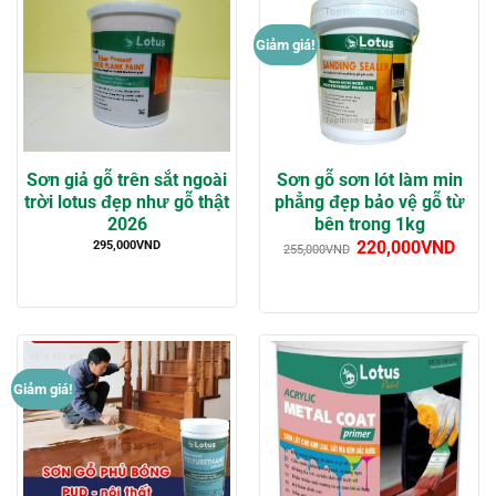
Giảm giá!
Sơn giả gỗ trên sắt ngoài
Sơn gỗ sơn lót làm min
trời lotus đẹp như gỗ thật
phẳng đẹp bảo vệ gỗ từ
2026
bên trong 1kg
295,000
VND
220,000
VND
255,000
VND
Giảm giá!