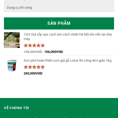
Dụng cụ thi công
SẢN PHẨM
1m2 Giá xốp xps cách âm cách nhiệt Hà Nội tôn nền tại nhà
máy
Được xếp
146,000
VND
106,000
VND
hạng
5.00
5
sao
Sơn phủ hoàn thiện sơn giả gỗ Lotus thi công đơn giản 1kg
Được xếp
260,000
VND
hạng
5.00
5
sao
VỀ CHÚNG TÔI