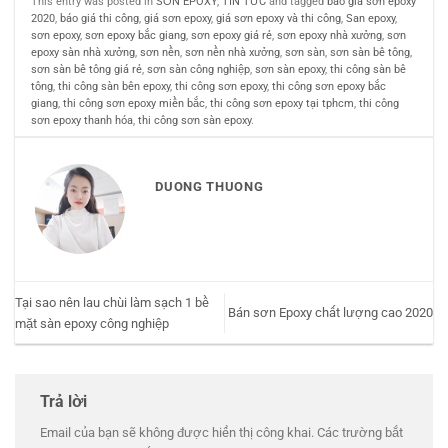
This entry was posted in
SƠN EPOXY
,
TIN TỨC
and tagged
báo giá sơn epoxy
2020
,
báo giá thi công
,
giá sơn epoxy
,
giá sơn epoxy và thi công
,
San epoxy
,
sơn epoxy
,
sơn epoxy bắc giang
,
sơn epoxy giá rẻ
,
sơn epoxy nhà xưởng
,
sơn
epoxy sàn nhà xưởng
,
sơn nền
,
sơn nền nhà xưởng
,
sơn sàn
,
sơn sàn bê tông
,
sơn sàn bê tông giá rẻ
,
sơn sàn công nghiệp
,
sơn sàn epoxy
,
thi công sàn bê
tông
,
thi công sàn bên epoxy
,
thi công sơn epoxy
,
thi công sơn epoxy bắc
giang
,
thi công sơn epoxy miền bắc
,
thi công sơn epoxy tại tphcm
,
thi công
sơn epoxy thanh hóa
,
thi công sơn sàn epoxy
.
DUONG THUONG
Tại sao nên lau chùi làm sạch 1 bề
Bán sơn Epoxy chất lượng cao 2020
mặt sàn epoxy công nghiệp
Trả lời
Email của bạn sẽ không được hiển thị công khai.
Các trường bắt