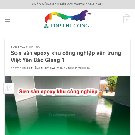
Skip
CHÀO MỪNG BẠN ĐẾN VỚI TOPTHICONG.COM
to
content
0
SƠN EPOXY
,
TIN TỨC
Sơn sàn epoxy khu công nghiệp vân trung
Việt Yên Bắc Giang 1
POSTED ON
23 THÁNG MƯỜI HAI, 2019
BY
DUONG THUONG
23
Th12