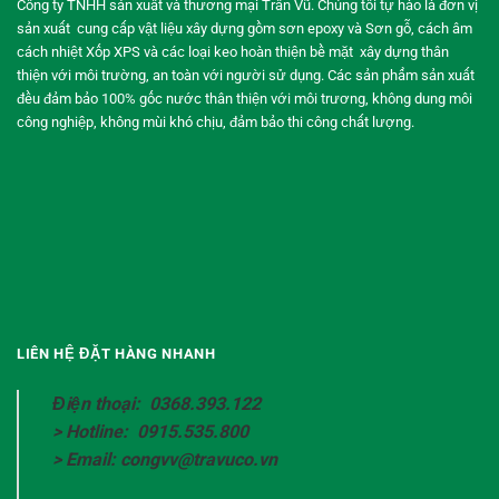
Công ty TNHH sản xuất và thương mại Trần Vũ. Chúng tôi tự hào là đơn vị
sản xuất cung cấp vật liệu xây dựng gồm sơn epoxy và Sơn gỗ, cách âm
cách nhiệt Xốp XPS và các loại keo hoàn thiện bề mặt xây dựng thân
thiện với môi trường, an toàn với người sử dụng. Các sản phẩm sản xuất
đều đảm bảo 100% gốc nước thân thiện với môi trương, không dung môi
công nghiệp, không mùi khó chịu, đảm bảo thi công chất lượng.
LIÊN HỆ ĐẶT HÀNG NHANH
Điện thoại: 0368.393.122
> Hotline: 0915.535.800
> Email: congvv@travuco.vn