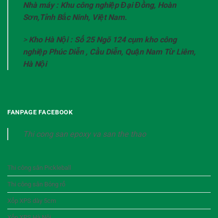
Nhà máy : Khu công nghiệp Đại Đồng, Hoàn
Sơn,Tỉnh Bắc Ninh, Việt Nam.
>
Kho Hà Nội : Số 25 Ngõ 124 cụm kho công
nghiệp Phúc Diễn , Cầu Diễn, Quận Nam Từ Liêm,
Hà Nội
FANPAGE FACEBOOK
Thi cong san epoxy va san the thao
Thi công sân Pickleball
Thi công sân Bóng rổ
Xốp XPS dày 5cm
Xốp XPS Hà Nội