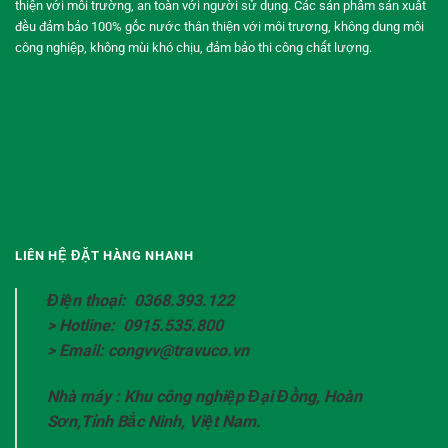
thiện với môi trường, an toàn với người sử dụng. Các sản phẩm sản xuất
đều đảm bảo 100% gốc nước thân thiện với môi trương, không dung môi
công nghiệp, không mùi khó chịu, đảm bảo thi công chất lượng.
LIÊN HỆ ĐẶT HÀNG NHANH
Điện thoại: 0368.393.122
> Hotline: 0915.535.800
> Email: congvv@travuco.vn
Nhà máy : Khu công nghiệp Đại Đồng, Hoàn
Sơn,Tỉnh Bắc Ninh, Việt Nam.