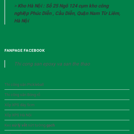
>
Kho Hà Nội : Số 25 Ngõ 124 cụm kho công
nghiệp Phúc Diễn , Cầu Diễn, Quận Nam Từ Liêm,
Hà Nội
FANPAGE FACEBOOK
Thi cong san epoxy va san the thao
Thi công sân Pickleball
Thi công sân Bóng rổ
Xốp XPS dày 5cm
Xốp XPS Hà Nội
Keo
xử lý vết
nứt tường
gạch