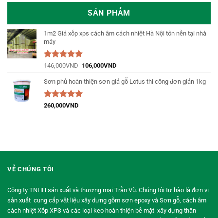
SẢN PHẨM
1m2 Giá xốp xps cách âm cách nhiệt Hà Nội tôn nền tại nhà
máy
Được xếp
146,000
VND
106,000
VND
hạng
5.00
5
sao
Sơn phủ hoàn thiện sơn giả gỗ Lotus thi công đơn giản 1kg
Được xếp
260,000
VND
hạng
5.00
5
sao
VỀ CHÚNG TÔI
Công ty TNHH sản xuất và thương mại Trần Vũ. Chúng tôi tự hào là đơn vị
sản xuất cung cấp vật liệu xây dựng gồm sơn epoxy và Sơn gỗ, cách âm
cách nhiệt Xốp XPS và các loại keo hoàn thiện bề mặt xây dựng thân