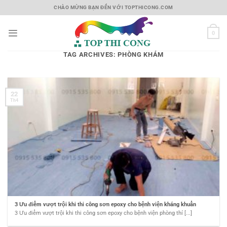
Skip
CHÀO MỪNG BẠN ĐẾN VỚI TOPTHICONG.COM
to
content
0
TAG ARCHIVES:
PHÒNG KHÁM
22
Th4
3 Ưu điểm vượt trội khi thi công sơn epoxy cho bệnh viện kháng khuẩn
3 Ưu điểm vượt trội khi thi công sơn epoxy cho bệnh viện phòng thí [...]