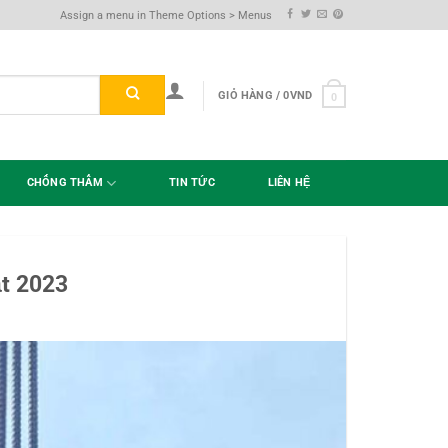
Assign a menu in Theme Options > Menus
GIỎ HÀNG /
0
VND
0
CHỐNG THẤM
TIN TỨC
LIÊN HỆ
ật 2023