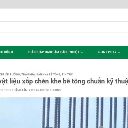
HI CÔNG
GIẢI PHÁP CÁCH ÂM CÁCH NHIỆT
SƠN EPOXY
XPS ỐP TƯỜNG, TRẦN NHÀ, SÀN NHÀ BÊ TÔNG
,
TIN TỨC
vật liệu xốp chèn khe bê tông chuẩn kỹ thu
ED ON
18 THÁNG TÁM, 2023
BY
DUONG THUONG