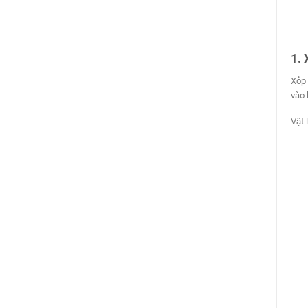
1. 
Xốp 
vào 
Vật 