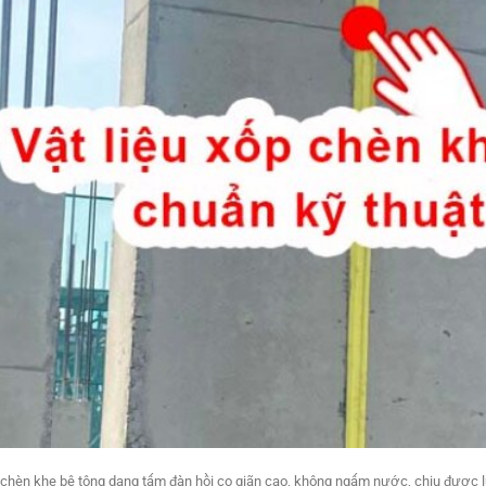
chèn khe bê tông dạng tấm đàn hồi co giãn cao, không ngấm nước, chiu được l