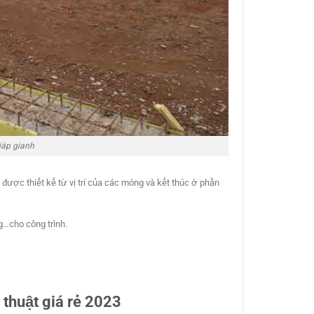
iáp gianh
được thiết kế từ vị trí của các móng và kết thúc ở phần
g…cho công trình.
 thuật giá rẻ 2023