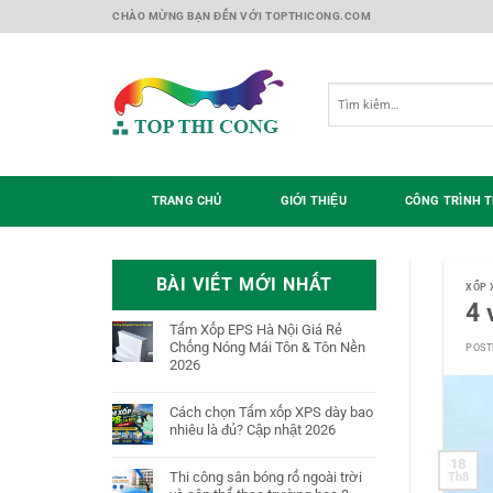
Skip
CHÀO MỪNG BẠN ĐẾN VỚI TOPTHICONG.COM
to
content
Tìm
kiếm:
TRANG CHỦ
GIỚI THIỆU
CÔNG TRÌNH T
BÀI VIẾT MỚI NHẤT
XỐP 
4 
Tấm Xốp EPS Hà Nội Giá Rẻ
Chống Nóng Mái Tôn & Tôn Nền
POST
2026
Cách chọn Tấm xốp XPS dày bao
nhiêu là đủ? Cập nhật 2026
18
Thi công sân bóng rổ ngoài trời
Th8