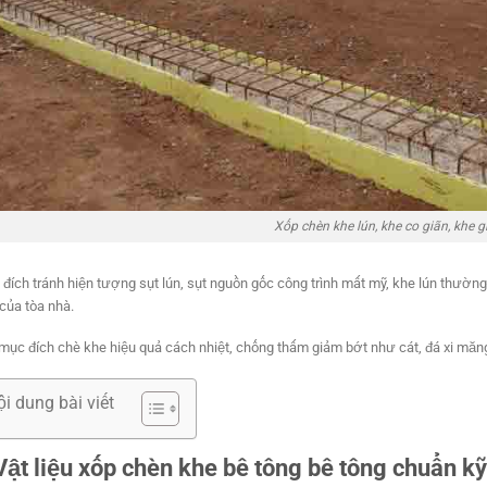
Xốp chèn khe lún, khe co giãn, khe g
đích tránh hiện tượng sụt lún, sụt nguồn gốc công trình mất mỹ, khe lún thường 
của tòa nhà.
mục đích chè khe hiệu quả cách nhiệt, chống thấm giảm bớt như cát, đá xi măn
ội dung bài viết
Vật liệu xốp chèn khe bê tông bê tông chuẩn kỹ