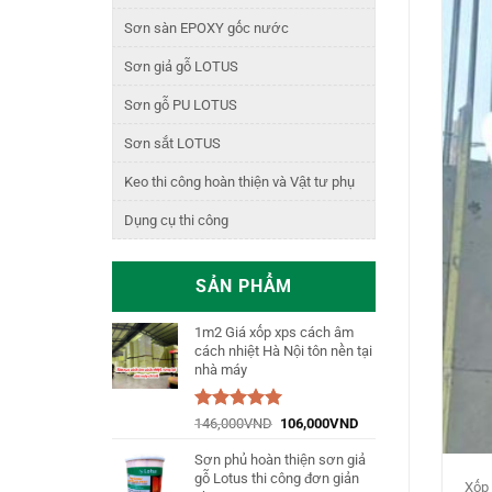
Sơn sàn EPOXY gốc nước
Sơn giả gỗ LOTUS
Sơn gỗ PU LOTUS
Sơn sắt LOTUS
Keo thi công hoàn thiện và Vật tư phụ
Dụng cụ thi công
SẢN PHẨM
1m2 Giá xốp xps cách âm
cách nhiệt Hà Nội tôn nền tại
nhà máy
Được xếp
146,000
VND
106,000
VND
hạng
5.00
5
sao
Sơn phủ hoàn thiện sơn giả
gỗ Lotus thi công đơn giản
Xốp 