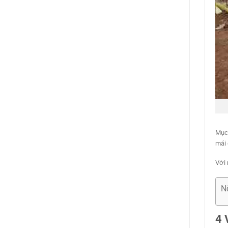
Mục 
mái 
Với 
N
4 