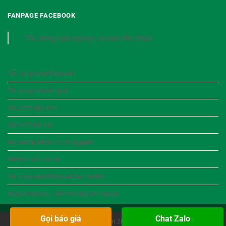
FANPAGE FACEBOOK
Thi cong san epoxy va san the thao
Thi công sân Pickleball
Thi công sân Bóng rổ
Xốp XPS dày 5cm
Xốp XPS Hà Nội
Keo
xử lý vết
nứt tường
gạch
Chống thấm bitum
Thi công sân Pickleball tại Hà Nội
Giá sơn epoxy - Giá thi công sơn epoxy
Gọi báo giá
Chat Zalo
Copyright 2026 ©