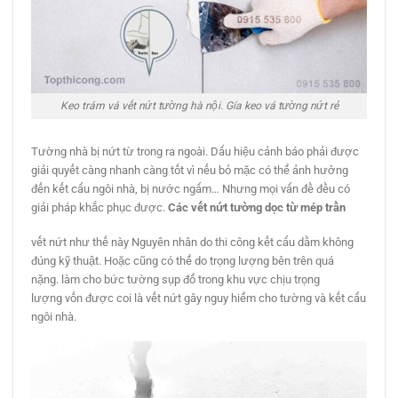
Keo trám vá vết nứt tường hà nội. Gía keo vá tường nứt rẻ
Tường nhà bị nứt từ trong ra ngoài. Dấu hiệu cảnh báo phải được
giải quyết càng nhanh càng tốt vì nếu bỏ mặc có thể ảnh hưởng
đến kết cấu ngôi nhà, bị nước ngấm… Nhưng mọi vấn đề đều có
giải pháp khắc phục được.
Các vết nứt tường dọc từ mép trần
vết nứt như thế này Nguyên nhân do thi công kết cấu dầm không
đúng kỹ thuật. Hoặc cũng có thể do trọng lượng bên trên quá
nặng. làm cho bức tường sụp đổ trong khu vực chịu trọng
lượng vốn được coi là vết nứt gây nguy hiểm cho tường và kết cấu
ngôi nhà.