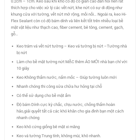
0.2cm – 1cm. Keo sau khi khô có độ co giãn cao đàn hồi nên rất
thích hợp cho việc xử lý các vết nứt, khe nứt có sự di động như
khung cửa với tường, vết nứt mở rộng, mối nối… Ngoài ra, keo Hi-
Flex Sealant còn có độ bám dính và liên kết tốt trên nhiều loại bề
mặt vật liệu như thạch cao, fiber cement, bê tông, cement, gạch,
gỗ…
Keo trám vá vết nứt tường – Keo vá tường bị nứt –Tường nhà
bị nứt
Làm cho bề mặt tường nứt MẶC thêm ÁO MỚI nhà bạn chỉ với
10 giây
Keo Không thấm nước, nấm mốc – Giúp tường luôn mới
Nhanh chóng thi công sửa chữa hư hỏng tại chỗ
Có thể sử dụng cho bề mặt ẩm
Độ bám Dính cực kỳ chắc, chịu nước, chống thấm hoàn
hảo,giải quyết tất cả các khó khăn cho gia đình bạn một cách
nhanh chóng
Keo khô cứng giống bê mặt xi măng
Keo vá tường Trung tính, không mùi, khô nhanh.