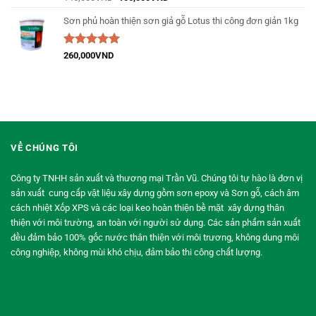
hạng
5.00
5
sao
Sơn phủ hoàn thiện sơn giả gỗ Lotus thi công đơn giản 1kg
Được xếp
260,000
VND
hạng
5.00
5
sao
VỀ CHÚNG TÔI
Công ty TNHH sản xuất và thương mại Trần Vũ. Chúng tôi tự hào là đơn vị
sản xuất cung cấp vật liệu xây dựng gồm sơn epoxy và Sơn gỗ, cách âm
cách nhiệt Xốp XPS và các loại keo hoàn thiện bề mặt xây dựng thân
thiện với môi trường, an toàn với người sử dụng. Các sản phẩm sản xuất
đều đảm bảo 100% gốc nước thân thiện với môi trương, không dung môi
công nghiệp, không mùi khó chịu, đảm bảo thi công chất lượng.