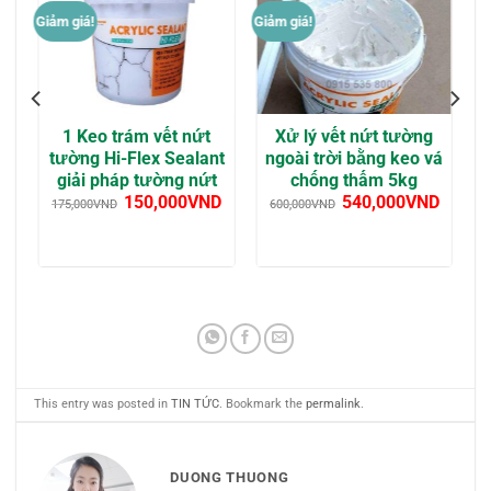
Giảm giá!
Giảm giá!
1 Keo trám vết nứt
Xử lý vết nứt tường
tường Hi-Flex Sealant
ngoài trời bằng keo vá
giải pháp tường nứt
chống thấm 5kg
150,000
VND
540,000
VND
175,000
VND
600,000
VND
This entry was posted in
TIN TỨC
. Bookmark the
permalink
.
DUONG THUONG