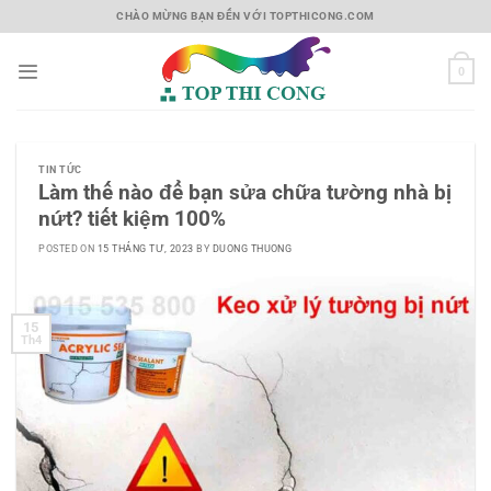
Skip
CHÀO MỪNG BẠN ĐẾN VỚI TOPTHICONG.COM
to
content
0
TIN TỨC
Làm thế nào để bạn sửa chữa tường nhà bị
nứt? tiết kiệm 100%
POSTED ON
15 THÁNG TƯ, 2023
BY
DUONG THUONG
15
Th4