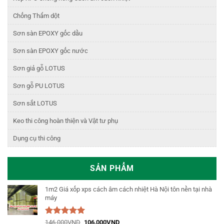
Chống Thấm dột
Sơn sàn EPOXY gốc dầu
Sơn sàn EPOXY gốc nước
Sơn giả gỗ LOTUS
Sơn gỗ PU LOTUS
Sơn sắt LOTUS
Keo thi công hoàn thiện và Vật tư phụ
Dụng cụ thi công
SẢN PHẨM
1m2 Giá xốp xps cách âm cách nhiệt Hà Nội tôn nền tại nhà
máy
Được xếp
146,000
VND
106,000
VND