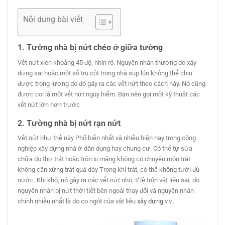
Nội dung bài viết
1. Tường nhà bị nứt
chéo ở giữa tường
Vết nứt xiên khoảng 45 độ, nhìn rõ. Nguyên nhân thường do xây
dựng sai hoặc một số trụ cột trong nhà sụp lún không thể chịu
được trọng lượng do đó gây ra các vết nứt theo cách này. Nó cũng
được coi là một vết nứt nguy hiểm. Bạn nên gọi một kỹ thuật các
vết nứt lớn hơn trước
2. Tường nhà bị nứt
rạn
nứt
Vết nứt như thế này Phổ biến nhất và nhiều hiện nay trong công
nghiệp xây dựng nhà ở dân dụng hay chung cư. Có thể tự sửa
chữa do thợ trát hoặc trộn xi măng không có chuyên môn trát
không cân xứng trát quá dày Trong khi trát, có thể không tưới đủ
nước. Khi khô, nó gây ra các vết nứt nhỏ, tỉ lệ trộn vật liệu sai, do
nguyên nhân bị nứt thời tiết bên ngoài thay đổi và nguyên nhân
chính nhiều nhất là do co ngót của vật liệu
xây dựng
v.v..