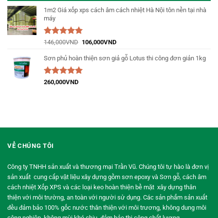
1m2 Giá xốp xps cách âm cách nhiệt Hà Nội tôn nền tại nhà
máy
Được xếp
146,000
VND
106,000
VND
hạng
5.00
5
sao
Sơn phủ hoàn thiện sơn giả gỗ Lotus thi công đơn giản 1kg
Được xếp
260,000
VND
hạng
5.00
5
sao
VỀ CHÚNG TÔI
Công ty TNHH sản xuất và thương mại Trần Vũ. Chúng tôi tự hào là đơn vị
sản xuất cung cấp vật liệu xây dựng gồm sơn epoxy và Sơn gỗ, cách âm
cách nhiệt Xốp XPS và các loại keo hoàn thiện bề mặt xây dựng thân
thiện với môi trường, an toàn với người sử dụng. Các sản phẩm sản xuất
đều đảm bảo 100% gốc nước thân thiện với môi trương, không dung môi
công nghiệp, không mùi khó chịu, đảm bảo thi công chất lượng.