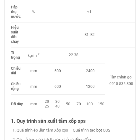
Hấp
thụ
%
≤1
nước
Hiệu
suất
B1, B2
đốt
cháy
Tỉ
2
22-38
kg/m
trọng
Chiều
mm
600
2400
dài
Tùy chỉnh gọi
0915 535 800
Chiều
mm
600
1200
rộng
30
20
Độ dày
50
70
100
mm
150
40
25
1. Quy trình sản xuất tấm xốp xps
Quá trình ép đùn tấm Xốp xps – Quá trình tạo
bọt
CO2
Các tế bào có kích thước nhỏ và đồng đều