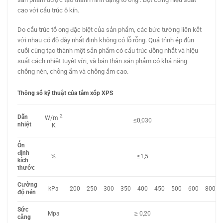
cao với cấu trúc ô kín.
Do cấu trúc tổ ong đặc biệt của sản phẩm, các bức tường liên kết
với nhau có độ dày nhất định không có lỗ rỗng. Quá trình ép đùn
cuối cùng tạo thành một sản phẩm có cấu trúc đồng nhất và hiệu
suất cách nhiệt tuyệt vời, và bản thân sản phẩm có khả năng
chống nén, chống ẩm và chống ẩm cao.
Thông số kỹ thuật của tấm xốp XPS
2
Dẫn
W/m
≤0,030
nhiệt
K
Ổn
định
%
≤1,5
kích
thước
Cường
250
300
350
400
450
500
600
kPa
200
800
độ nén
Sức
Mpa
≥ 0,20
căng