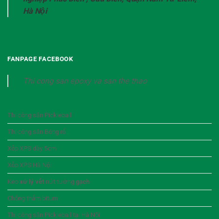
Hà Nội
FANPAGE FACEBOOK
Thi cong san epoxy va san the thao
Thi công sân Pickleball
Thi công sân Bóng rổ
Xốp XPS dày 5cm
Xốp XPS Hà Nội
Keo
xử lý vết
nứt tường
gạch
Chống thấm bitum
Thi công sân Pickleball tại Hà Nội