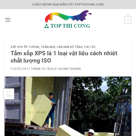
Skip
CHÀO MỪNG BẠN ĐẾN VỚI TOPTHICONG.COM
to
content
0
XỐP XPS ỐP TƯỜNG, TRẦN NHÀ, SÀN NHÀ BÊ TÔNG
,
TIN TỨC
Tấm xốp XPS là 1 loại vật liệu cách nhiệt
chất lượng ISO
POSTED ON
17 THÁNG TƯ, 2023
BY
DUONG THUONG
17
Th4