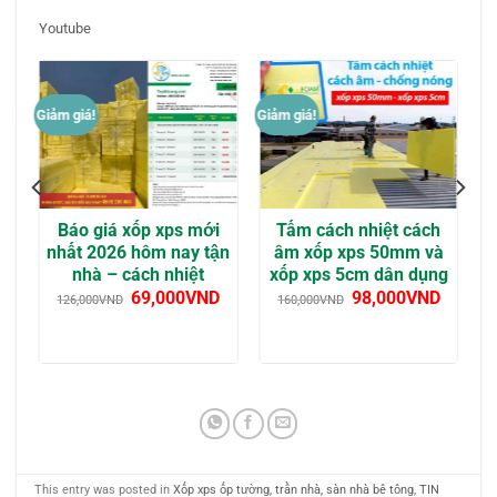
Youtube
Giảm giá!
Giảm giá!
Báo giá xốp xps mới
Tấm cách nhiệt cách
nhất 2026 hôm nay tận
âm xốp xps 50mm và
mm
nhà – cách nhiệt
xốp xps 5cm dân dụng
69,000
VND
98,000
VND
126,000
VND
160,000
VND
This entry was posted in
Xốp xps ốp tường, trần nhà, sàn nhà bê tông
,
TIN