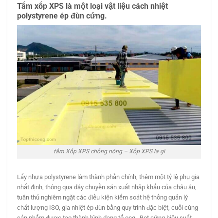
Tấm xốp XPS là một loại vật liệu cách nhiệt
polystyrene ép đùn cứng.
tấm Xốp XPS chống nóng – Xốp XPS la gì
Lấy nhựa polystyrene làm thành phần chính, thêm một tỷ lệ phụ gia
nhất định, thông qua dây chuyền sản xuất nhập khẩu của châu âu,
tuân thủ nghiêm ngặt các điều kiện kiểm soát hệ thống quản lý
chất lượng ISO, gia nhiệt ép đùn bằng quy trình đặc biệt, cuối cùng
sản phẩm được tạo thành hình dạng tổ ong . Bọt cứng hiệu suất