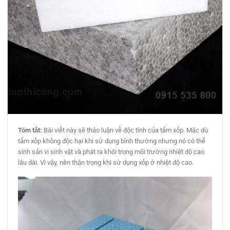
Tóm tắt:
Bài viết này sẽ thảo luận về độc tính của tấm xốp. Mặc dù
tấm xốp không độc hại khi sử dụng bình thường nhưng nó có thể
sinh sản vi sinh vật và phát ra khói trong môi trường nhiệt độ cao
lâu dài. Vì vậy, nên thận trọng khi sử dụng xốp ở nhiệt độ cao.