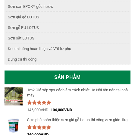
Sơn sàn EPOXY gốc nước
Sơn giả gỗ LOTUS
Sơn gỗ PU LOTUS
Sơn sắt LOTUS
Keo thi công hoàn thiện và Vật tư phụ
Dụng cụ thi công
SẢN PHẨM
1m2 Giá xốp xps cách âm cách nhiệt Hà Nội tôn nền tại nhà
máy
Được xếp
146,000
VND
106,000
VND
hạng
5.00
5
sao
Sơn phủ hoàn thiện sơn giả gỗ Lotus thi công đơn giản 1kg
Được xếp
260,000
VND