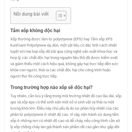
Nội dung bài viết
Tấm xốp không độc hại
Xốp thường được làm từ polystyrene (EPS) hay Tấm xốp XPS
kunFoam Polystyrene ép đùn, một vật liệu có đặc tính cách nhiệt
tuyệt vời.Hai loại xốp đã trải qua công nghệ sản xuất khoa học và
hợp lý, các chất độc hại trong nguyên liệu thô đã được kiểm soát
và giảm thiểu một cách hiệu quả, không gây hại trực tiếp đến sức
khỏe con người, thải ra các chất độc hại cho công trình hoặc
người thợ thi công trực tiếp.
Trong trường hợp nào xốp sẽ độc hại?
Tuy nhiên, cần lưu ý rằng trong môi trường nhiệt độ cao lâu dài, xốp
xps và xốp eps có thể sinh sản một số vi sinh vật và thải ra một
lượng khói lớn. Điều này chủ yếu là do sự phân hủy nhiệt của các
phân tử polystyrene ở nhiệt độ cao. Vì vậy, nên tránh sử dụng tấm
xốp ở những nơi có nhiệt độ cao và dễ cháy, nếu công trình cần xử
lý xốp chống cháy lan giá thành sản phẩm rất cao gần như gấp đôi