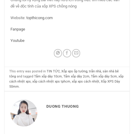
đề về độc tính của xốp XPS chống nóng
Website:
topthicong.com
Fanpage
Youtube
This entry was posted in
TIN TỨC
,
Xốp xps ốp tường, trần nhà, sàn nhà bê
tông
and tagged
Tấm xốp dày 10cm
,
Tấm xốp dày 2cm
,
Tấm xốp dày 5cm
,
xốp
cách nhiệt xps
,
xốp cách nhiệt xps tphcm
,
xốp xps cách nhiệt
,
Xốp XPS Dày
50mm
.
DUONG THUONG