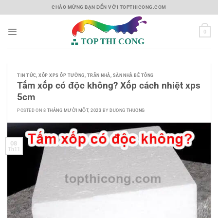
Skip
CHÀO MỪNG BẠN ĐẾN VỚI TOPTHICONG.COM
to
content
0
TIN TỨC
,
XỐP XPS ỐP TƯỜNG, TRẦN NHÀ, SÀN NHÀ BÊ TÔNG
Tấm xốp có độc không? Xốp cách nhiệt xps
5cm
POSTED ON
8 THÁNG MƯỜI MỘT, 2023
BY
DUONG THUONG
08
Th11