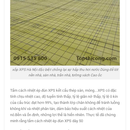
xốp XPS Hà Nội đặc biệt chống lại sự hấp thu hơi nước Dùng để lót
nền nhà, sàn nhà, trần nhà, tường vách Cao ốc
Tấm cách nhiệt ép đùn XPS kết cấu thép sàn, móng….XPS có đặc
tính chịu nhiệt cao, độ tuyến tính thấp, tỷ lệ giãn nở thấp, tỷ lệ ô kín
của cấu trúc đạt hơn 99%, tạo thành lớp chân không để tránh luồng
không khí và nhiệt phân tán, đảm bảo hiệu suất cách nhiệt của
nó.Bền và ổn định, những lợi thế là hiển nhiên. Thực tế đã chứng
minh rằng tấm cách nhiệt ép đùn XPS dày 50