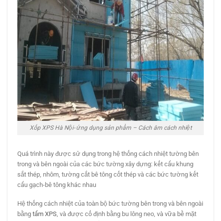
Xốp XPS Hà Nội- ứng dụng sản phẩm – Cách âm cách nhiệt
Quá trình này được sử dụng trong hệ thống cách nhiệt tường bên
trong và bên ngoài của các bức tường xây dựng: kết cấu khung
sắt thép, nhôm, tường cắt bê tông cốt thép và các bức tường kết
cấu gạch-bê tông khác nhau
Hệ thống cách nhiệt của toàn bộ bức tường bên trong và bên ngoài
bằng
tấm XPS
, và được cố định bằng bu lông neo, và vữa bề mặt