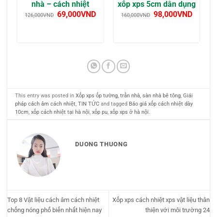
g
nhà – cách nhiệt
xốp xps 5cm dân dụng
69,000
VND
98,000
VND
126,000
VND
160,000
VND
This entry was posted in
Xốp xps ốp tường, trần nhà, sàn nhà bê tông
,
Giải
pháp cách âm cách nhiệt
,
TIN TỨC
and tagged
Báo giá xốp cách nhiệt dày
10cm
,
xốp cách nhiệt tại hà nội
,
xốp pu
,
xốp xps ở hà nội
.
DUONG THUONG
Top 8 Vật liệu cách âm cách nhiệt
Xốp xps cách nhiệt xps vật liệu thân
chống nóng phổ biến nhất hiện nay
thiện với môi trường 24