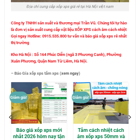
Địa chỉ cung cấp xốp xps giá rẻ tại Hà Nội việt nam
Công ty TNHH sản xuất và thương mại Trần Vũ. Chúng tôi tự hào
là đơn vị sản xuất cung cấp vật liệu XỐP XPS cách âm cách nhiệt
Gọi ngay Hotline: 0915.535.800 tư vấn và báo giá xốp xps rẻ nhất
thị trường
Kho Hà Nội : Số 164 Phúc Diễn (ngã 3 Phương Canh), Phường
Xuân Phương, Quận Nam Từ Liêm, Hà Nội.
– Báo Gía xốp xps tấm xps (
xem ngay
)
Giảm giá!
Giảm giá!
y
Báo giá xốp xps mới
Tấm cách nhiệt cách
nhất 2026 hôm nay tận
âm xốp xps 50mm và