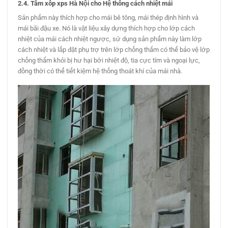
2.4. Tấm xốp xps Hà Nội cho Hệ thống cách nhiệt mái
Sản phẩm này thích hợp cho mái bê tông, mái thép định hình và
mái bãi đậu xe. Nó là vật liệu xây dựng thích hợp cho lớp cách
nhiệt của mái cách nhiệt ngược, sử dụng sản phẩm này làm lớp
cách nhiệt và lắp đặt phụ trợ trên lớp chống thấm có thể bảo vệ lớp
chống thấm khỏi bị hư hại bởi nhiệt độ, tia cực tím và ngoại lực,
đồng thời có thể tiết kiệm hệ thống thoát khí của mái nhà.