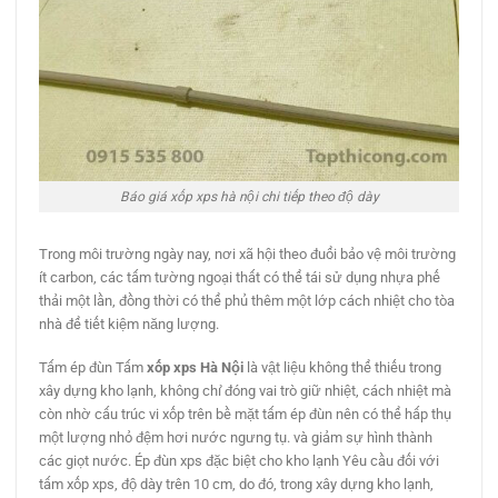
Báo giá xốp xps hà nội chi tiếp theo độ dày
Trong môi trường ngày nay, nơi xã hội theo đuổi bảo vệ môi trường
ít carbon, các tấm tường ngoại thất có thể tái sử dụng nhựa phế
thải một lần, đồng thời có thể phủ thêm một lớp cách nhiệt cho tòa
nhà để tiết kiệm năng lượng.
Tấm ép đùn Tấm
xốp xps Hà Nội
là vật liệu không thể thiếu trong
xây dựng kho lạnh, không chỉ đóng vai trò giữ nhiệt, cách nhiệt mà
còn nhờ cấu trúc vi xốp trên bề mặt tấm ép đùn nên có thể hấp thụ
một lượng nhỏ đệm hơi nước ngưng tụ. và giảm sự hình thành
các giọt nước. Ép đùn xps đặc biệt cho kho lạnh Yêu cầu đối với
tấm xốp xps, độ dày trên 10 cm, do đó, trong xây dựng kho lạnh,