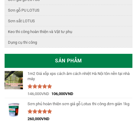
Sơn gỗ PU LOTUS
Sơn sắt LOTUS
Keo thi công hoàn thiện và Vật tư phụ
Dụng cụ thi công
SẢN PHẨM
1m2 Giá xốp xps cách âm cách nhiệt Hà Nội tôn nền tại nhà
máy
Được xếp
146,000
VND
106,000
VND
hạng
5.00
5
sao
Sơn phủ hoàn thiện sơn giả gỗ Lotus thi công đơn giản 1kg
Được xếp
260,000
VND
hạng
5.00
5
sao