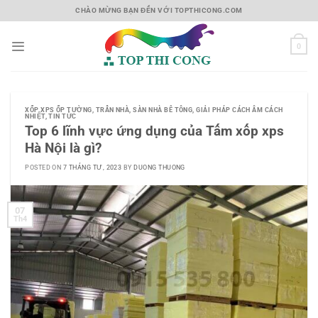
Skip
CHÀO MỪNG BẠN ĐẾN VỚI TOPTHICONG.COM
to
content
0
XỐP XPS ỐP TƯỜNG, TRẦN NHÀ, SÀN NHÀ BÊ TÔNG
,
GIẢI PHÁP CÁCH ÂM CÁCH
NHIỆT
,
TIN TỨC
Top 6 lĩnh vực ứng dụng của Tấm xốp xps
Hà Nội là gì?
POSTED ON
7 THÁNG TƯ, 2023
BY
DUONG THUONG
07
Th4